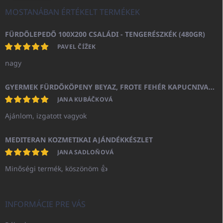
MOSTANÁBAN ÉRTÉKELT TERMÉKEK
FÜRDŐLEPEDŐ 100X200 CSALÁDI - TENGERÉSZKÉK (480GR)
PAVEL ČÍŽEK
nagy
GYERMEK FÜRDŐKÖPENY BEYAZ, FROTE FEHÉR KAPUCNIVAL (400GR)
JANA KUBÁČKOVÁ
Ajánlom, izgatott vagyok
MEDITERAN KOZMETIKAI AJÁNDÉKKÉSZLET
JANA SADLOŇOVÁ
Minőségi termék, köszönöm 👍
INFORMÁCIE PRE VÁS