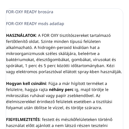
adagolók optimális
működéséhez
FOR-OXY READY brosúra
A fúvókák
0,5 - 50%
közötti
beállítást tesznek lehetővé
FOR-OXY READY msds adatlap
HASZNÁLATOK
: A FOR OXY tisztítószereket tartalmazó
fertőtlenítő oldat. Szinte minden típusú felületen
alkalmazható. A hidrogén-peroxid kiválóan hat a
mikroorganizmusok széles skálájára, beleértve a
baktériumokat, élesztőgombákat, gombákat, vírusokat és
spórákat, 1 perc és 5 perc közötti időtartományban. Kézi
vagy elektromos porlasztóval ellátott spray-kben használják.
Hogyan kell csinálni
: Fújja a már hígított terméket a
felületre, hagyja rajta
néhány perc
ig, majd törölje le
mikroszálas ruhával vagy papír zsebkendővel. Az
élelmiszerekkel érintkező felületek esetében a tisztítási
folyamat után öblítse le vízzel, és törölje szárazra.
FIGYELMEZTETÉS
: festett és mészkőfelületeken történő
használat előtt ajánlott a nem látszó részen tesztelni