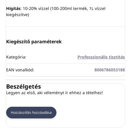
Hígítás
: 10-20% vízzel (100-200ml termék, 1L vízzel
kiegészítve)
Kiegészítő paraméterek
Kategória
:
Professzionális tisztítás
EAN vonalkód
:
8006786053188
Beszélgetés
Legyen az első, aki véleményt ír ehhez a tételhez!
Hozzászólás hozzáadása