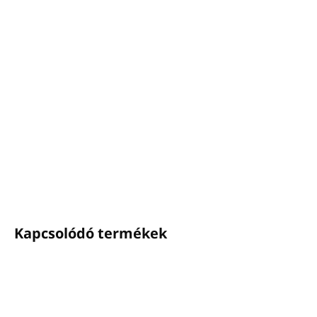
Hidrogén-peroxid
alapú - szinte minden felületre
alkalmas
Kifejezetten az aktuális vírus- és baktériumölési
igényekre kifejlesztve
Tisztítószereket
is tartalmaz - higiénizál és tisztít egy lépésben
(egy lombikból
25L-
Koncentrátum - hígítás
10%-20%-tól
50L
aktív oldat készíthető)
RÉSZLETES INFORMÁCIÓ
KÉRDÉS
NYOMON KÖVETÉS
Kapcsolódó termékek