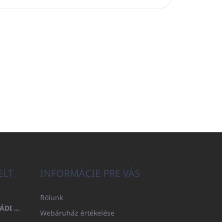
ELT
INFORMÁCIE PRE VÁS
Rólunk
FÜRDŐLEPEDŐ 100X200 CSALÁDI - TENGERÉSZKÉK (480GR)
Webáruház értékelése