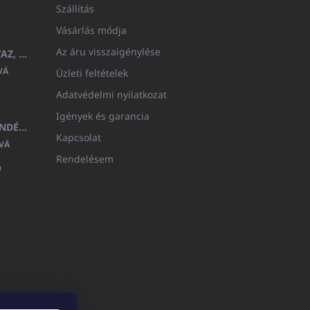
Szállítás
Vásárlás módja
Az áru visszaigénylése
GYERMEK FÜRDŐKÖPENY BEYAZ, FROTE FEHÉR KAPUCNIVAL (400GR)
VÁ
Üzleti feltételek
Adatvédelmi nyilatkozat
Igények és garancia
MEDITERAN KOZMETIKAI AJÁNDÉKKÉSZLET
Kapcsolat
VÁ
Rendelésem
