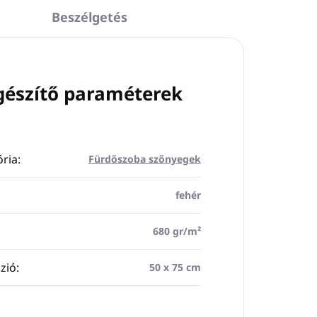
Beszélgetés
gészítő paraméterek
ria
:
Fürdőszoba szőnyegek
fehér
680 gr/m²
zió
:
50 x 75 cm