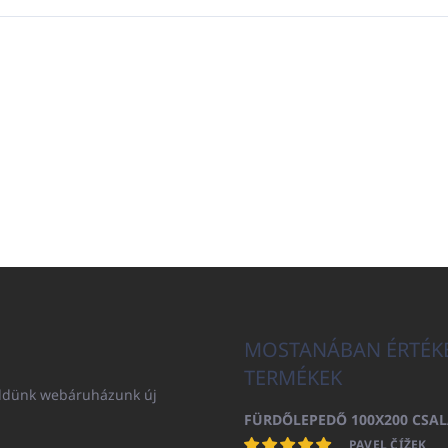
MOSTANÁBAN ÉRTÉK
TERMÉKEK
küldünk webáruházunk új
PAVEL ČÍŽEK