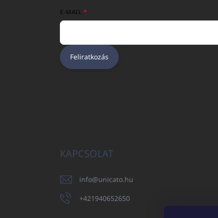
E-MAIL
Feliratkozás
KAPCSOLAT
info
@
unicato.hu
+421940652650