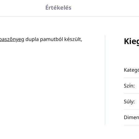
Értékelés
Kie
baszőnyeg
dupla pamutból készült,
Kategó
Szín
:
Súly
:
Dimen