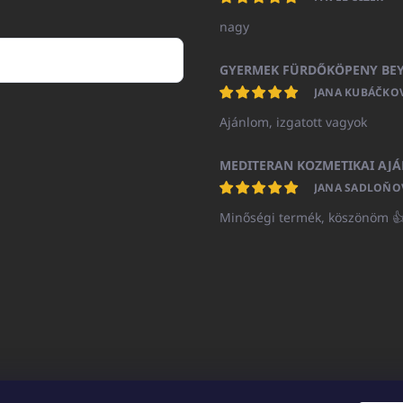
nagy
JANA KUBÁČKO
Ajánlom, izgatott vagyok
JANA SADLOŇO
Minőségi termék, köszönöm 