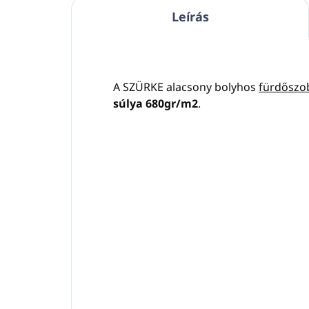
Leírás
A SZÜRKE alacsony bolyhos
fürdőszo
súlya 680gr/m2
.