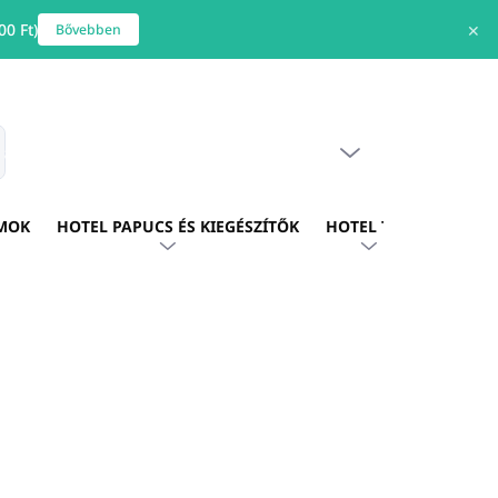
0 Ft)
✕
Bővebben
ÜRES KOSÁR
s
KOSÁR
MOK
HOTEL PAPUCS ÉS KIEGÉSZÍTŐK
HOTEL TEXTIL
HOTE