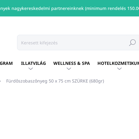
nyek nagykereskedelmi partnereinknek (minimum rendelés 150.00
Keresé
OGRAM
ILLATVILÁG
WELLNESS & SPA
HOTELKOZMETIKU
Fürdőszobaszőnyeg 50 x 75 cm SZÜRKE (680gr)
shez
MÁRKA:
KIRPOGLOU
Ft1 915
/ db
Ft1 557 ÁFA nélkül
Egységár:
ELÉRHETŐ
(27 DB)