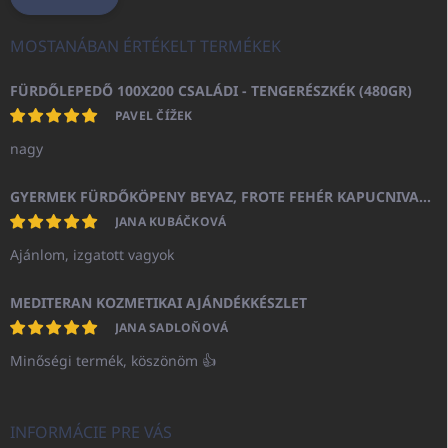
MOSTANÁBAN ÉRTÉKELT TERMÉKEK
FÜRDŐLEPEDŐ 100X200 CSALÁDI - TENGERÉSZKÉK (480GR)
PAVEL ČÍŽEK
nagy
GYERMEK FÜRDŐKÖPENY BEYAZ, FROTE FEHÉR KAPUCNIVAL (400GR)
JANA KUBÁČKOVÁ
Ajánlom, izgatott vagyok
MEDITERAN KOZMETIKAI AJÁNDÉKKÉSZLET
JANA SADLOŇOVÁ
Minőségi termék, köszönöm 👍
INFORMÁCIE PRE VÁS