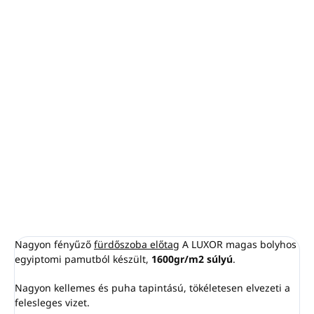
−
+
Hozzáadás a kosárhoz
Méret:
60 x 90 cm
Anyag:
FROTE
1600gr/m²
Szín: fehér,
magas bolyhos
100% egyiptomi pamut
Termelés: Görögország
RÉSZLETES INFORMÁCIÓ
KÉRDÉS
NYOMON KÖVETÉS
Nagyon fényűző
fürdőszoba előtag
A LUXOR magas bolyhos
egyiptomi pamutból készült,
1600gr/m2 súlyú
.
Nagyon kellemes és puha tapintású, tökéletesen elvezeti a
felesleges vizet.