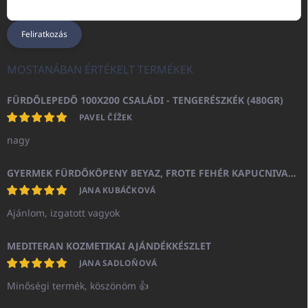
Feliratkozás
MOSTANÁBAN ÉRTÉKELT TERMÉKEK
FÜRDŐLEPEDŐ 100X200 CSALÁDI - TENGERÉSZKÉK (480GR)
PAVEL ČÍŽEK
nagy
GYERMEK FÜRDŐKÖPENY BEYAZ, FROTE FEHÉR KAPUCNIVAL (400GR)
JANA KUBÁČKOVÁ
Ajánlom, izgatott vagyok
MEDITERAN KOZMETIKAI AJÁNDÉKKÉSZLET
JANA SADLOŇOVÁ
Minőségi termék, köszönöm 👍