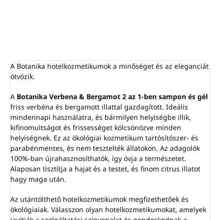
adagolók újratöltésére szolgál
kozmetikumokhoz illik
Verbéna és bergamott illat
A mágneses kulcs
NEM
tartozék
Parabének és tartósítószerek
(külön kell megvásárolni)
nélkül készült, és nem tesztelték
állatokon
Az EU-ban készült
A Botanika hotelkozmetikumok a minőséget és az eleganciát
ötvözik.
A
Botanika Verbena & Bergamot 2 az 1-ben sampon és gél
friss verbéna és bergamott illattal gazdagított. Ideális
mindennapi használatra, és bármilyen helyiségbe illik,
kifinomultságot és frissességet kölcsönözve minden
helyiségnek. Ez az ökológiai kozmetikum tartósítószer- és
parabénmentes, és nem tesztelték állatokon. Az adagolók
100%-ban újrahasznosíthatók, így óvja a természetet.
Alaposan tisztítja a hajat és a testet, és finom citrus illatot
hagy maga után.
Az utántölthető hotelkozmetikumok megfizethetőek és
ökológiaiak. Válasszon olyan hotelkozmetikumokat, amelyek
javítják a szolgáltatási színvonalat és gondoskodnak a