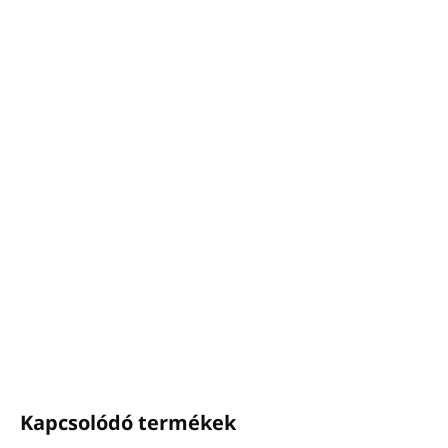
−
+
Hozzáadás a kosárhoz
BOTANIKA Haj- és Testápoló Gél
Térfogat:
400ml
Az adagoló illeszkedik a
MAGIC 2V
tartóhoz
Verbéna és Bergamott illat
Parabének és tartósítószerek nélkül készült, és nem
tesztelték állatokon
Az EU-ban készült
RÉSZLETES INFORMÁCIÓ
KÉRDÉS
NYOMON KÖVETÉS
Kapcsolódó termékek