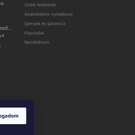
VÁ
Üzleti feltételek
Adatvédelmi nyilatkozat
Igények és garancia
MEDITERAN KOZMETIKAI AJÁNDÉKKÉSZLET
Kapcsolat
VÁ
Rendelésem

fogadom
ICATOshop.de