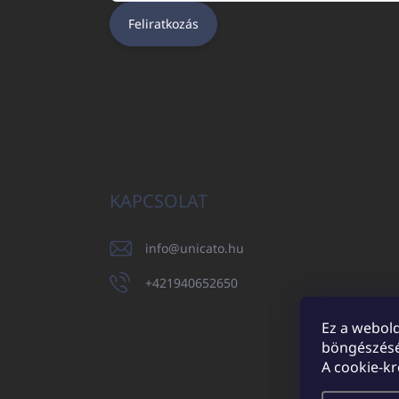
Feliratkozás
KAPCSOLAT
info
@
unicato.hu
+421940652650
Ez a webold
böngészésé
UNICATO.sk
A cookie-k