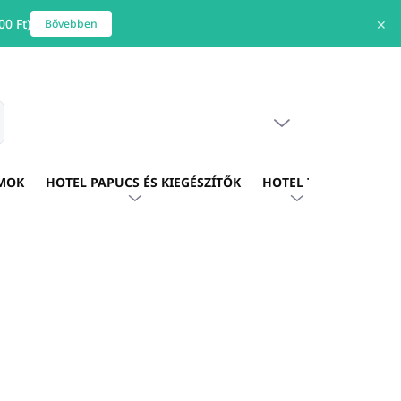
0 Ft)
✕
Bővebben
ÜRES KOSÁR
s
KOSÁR
MOK
HOTEL PAPUCS ÉS KIEGÉSZÍTŐK
HOTEL TEXTIL
HOTE