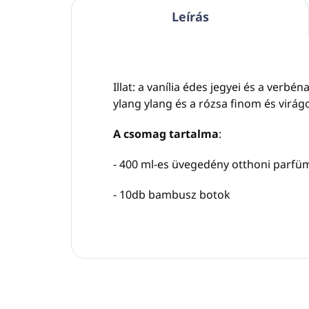
Leírás
Illat: a vanília édes jegyei és a verbé
ylang ylang és a rózsa finom és virágo
A csomag tartalma
:
- 400 ml-es üvegedény otthoni parf
- 10db bambusz botok