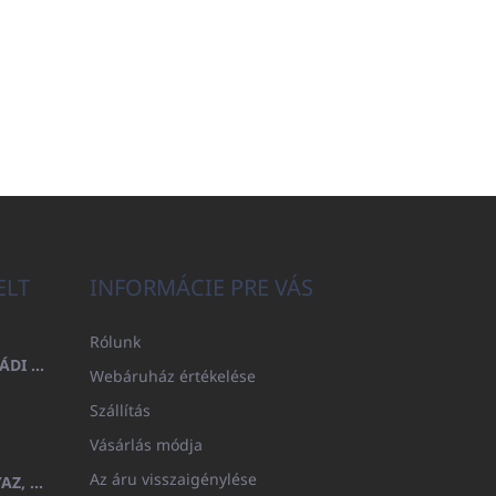
ELT
INFORMÁCIE PRE VÁS
Rólunk
FÜRDŐLEPEDŐ 100X200 CSALÁDI - TENGERÉSZKÉK (480GR)
Webáruház értékelése
Szállítás
Vásárlás módja
Az áru visszaigénylése
GYERMEK FÜRDŐKÖPENY BEYAZ, FROTE FEHÉR KAPUCNIVAL (400GR)