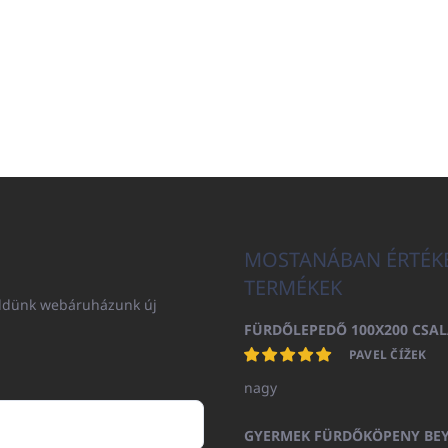
MOSTANÁBAN ÉRTÉK
TERMÉKEK
küldünk webáruházunk új
PAVEL ČÍŽEK
nagy