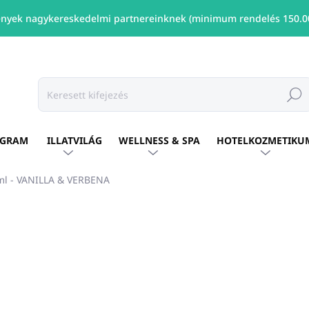
nyek nagykereskedelmi partnereinknek (minimum rendelés 150.00
Keresé
OGRAM
ILLATVILÁG
WELLNESS & SPA
HOTELKOZMETIKU
0ml - VANILLA & VERBENA
shez
MÁRKA:
ALLEGRINI ITALY
Ft15 186
/ db
Ft12 346 ÁFA nélkül
Egységár:
ELÉRHETŐ
(8 DB)