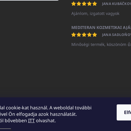
JANA KUBÁČKO
Ajánlom, izgatott vagyok
JANA SADLOŇO
Minőségi termék, köszönöm 
al cookie-kat használ. A weboldal további
El
vel Ön elfogadja azok használatát.
UNICATOshop.cz
UNICATO.at
UNICATO.hu
UNICATOshop.pl
UN
ról bővebben
ITT
olvashat.