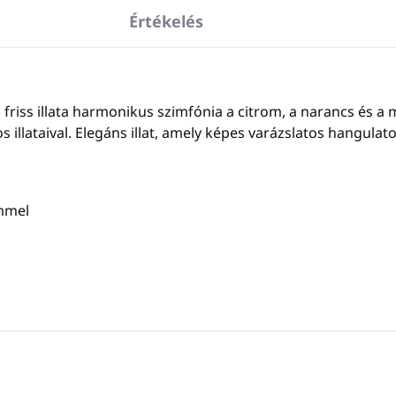
Értékelés
na friss illata harmonikus szimfónia a citrom, a narancs és a m
s illataival. Elegáns illat, amely képes varázslatos hangulat
ümmel