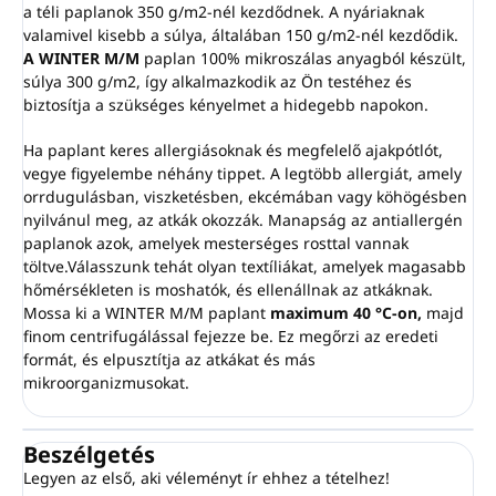
a téli paplanok 350 g/m2-nél kezdődnek. A nyáriaknak
valamivel kisebb a súlya, általában 150 g/m2-nél kezdődik.
A WINTER M/M
paplan 100% mikroszálas anyagból készült,
súlya 300 g/m2, így alkalmazkodik az Ön testéhez és
biztosítja a szükséges kényelmet a hidegebb napokon.
Ha paplant keres allergiásoknak és megfelelő ajakpótlót,
vegye figyelembe néhány tippet. A legtöbb allergiát, amely
orrdugulásban, viszketésben, ekcémában vagy köhögésben
nyilvánul meg, az atkák okozzák. Manapság az antiallergén
paplanok azok, amelyek mesterséges rosttal vannak
töltve.Válasszunk tehát olyan textíliákat, amelyek magasabb
hőmérsékleten is moshatók, és ellenállnak az atkáknak.
Mossa ki a WINTER M/M paplant
maximum 40 °C-on,
majd
finom centrifugálással fejezze be. Ez megőrzi az eredeti
formát, és elpusztítja az atkákat és más
mikroorganizmusokat.
Beszélgetés
Legyen az első, aki véleményt ír ehhez a tételhez!