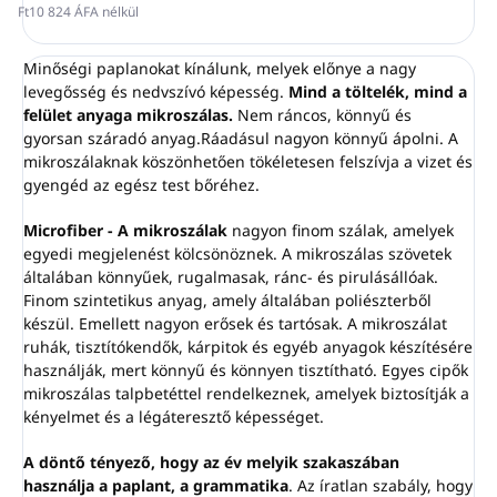
Ft10 824 ÁFA nélkül
Minőségi paplanokat kínálunk, melyek előnye a nagy
levegősség és nedvszívó képesség.
Mind a töltelék, mind a
felület anyaga mikroszálas.
Nem ráncos, könnyű és
gyorsan száradó anyag.Ráadásul nagyon könnyű ápolni. A
mikroszálaknak köszönhetően tökéletesen felszívja a vizet és
gyengéd az egész test bőréhez.
Microfiber - A mikroszálak
nagyon finom szálak, amelyek
egyedi megjelenést kölcsönöznek. A mikroszálas szövetek
általában könnyűek, rugalmasak, ránc- és pirulásállóak.
Finom szintetikus anyag, amely általában poliészterből
készül. Emellett nagyon erősek és tartósak. A mikroszálat
ruhák, tisztítókendők, kárpitok és egyéb anyagok készítésére
használják, mert könnyű és könnyen tisztítható. Egyes cipők
mikroszálas talpbetéttel rendelkeznek, amelyek biztosítják a
kényelmet és a légáteresztő képességet.
A döntő tényező, hogy az év melyik szakaszában
használja a paplant, a grammatika
. Az íratlan szabály, hogy