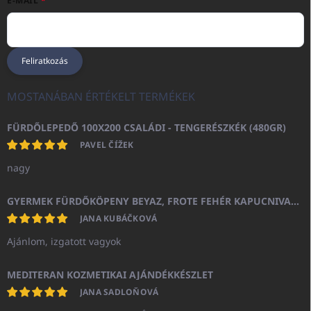
E-MAIL
Feliratkozás
MOSTANÁBAN ÉRTÉKELT TERMÉKEK
FÜRDŐLEPEDŐ 100X200 CSALÁDI - TENGERÉSZKÉK (480GR)
PAVEL ČÍŽEK
nagy
GYERMEK FÜRDŐKÖPENY BEYAZ, FROTE FEHÉR KAPUCNIVAL (400GR)
JANA KUBÁČKOVÁ
Ajánlom, izgatott vagyok
MEDITERAN KOZMETIKAI AJÁNDÉKKÉSZLET
JANA SADLOŇOVÁ