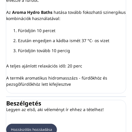
élvezze a fürdőt.
Az
Aroma Hydro Baths
hatása tovább fokozható szinergikus
kombinációk használatával:
Fürödjön 10 percet
Ezután engedjen a kádba ismét 37 °C- os vizet
Fürödjön tovább 10 percig
A teljes ajánlott relaxációs idő: 20 perc
A termék aromatikus hidromasszázs - fürdőkhöz és
pezsgőfürdőkhöz lett kifejlesztve
Beszélgetés
Legyen az első, aki véleményt ír ehhez a tételhez!
Hozzászólás hozzáadása