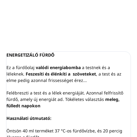
Aroma Hydro Bath ENERGY 5000 ml - PIROCHE
RÉSZLETES INFORMÁCIÓ
KÉRDÉS
NYOMON KÖVETÉS
ENERGETIZÁLÓ FÜRDŐ
Ez a fürdőolaj
valódi energiabomba
a testnek és a
léleknek.
Feszesíti és élénkíti a szöveteket
, a test és az
elme pedig azonnal frissességet érez...
Felébreszti a test és a lélek energiáját. Azonnal felfrissítő
fürdő, amely új energiát ad. Tökéletes választás
meleg,
fülledt napokon
Használati útmutató
:
Öntsön 40 ml terméket 37 °C-os fürdővízbe, és 20 percig