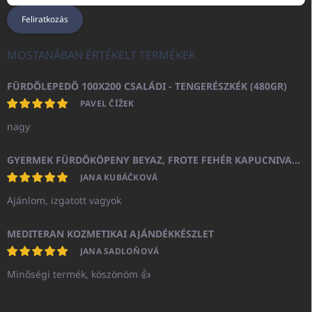
Feliratkozás
MOSTANÁBAN ÉRTÉKELT TERMÉKEK
FÜRDŐLEPEDŐ 100X200 CSALÁDI - TENGERÉSZKÉK (480GR)
PAVEL ČÍŽEK
nagy
GYERMEK FÜRDŐKÖPENY BEYAZ, FROTE FEHÉR KAPUCNIVAL (400GR)
JANA KUBÁČKOVÁ
Ajánlom, izgatott vagyok
MEDITERAN KOZMETIKAI AJÁNDÉKKÉSZLET
JANA SADLOŇOVÁ
Minőségi termék, köszönöm 👍