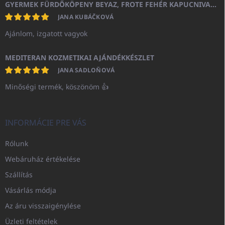
GYERMEK FÜRDŐKÖPENY BEYAZ, FROTE FEHÉR KAPUCNIVAL (400GR)
JANA KUBÁČKOVÁ
Ajánlom, izgatott vagyok
MEDITERAN KOZMETIKAI AJÁNDÉKKÉSZLET
JANA SADLOŇOVÁ
Minőségi termék, köszönöm 👍
INFORMÁCIE PRE VÁS
Rólunk
Webáruház értékelése
Szállítás
Vásárlás módja
Az áru visszaigénylése
Üzleti feltételek