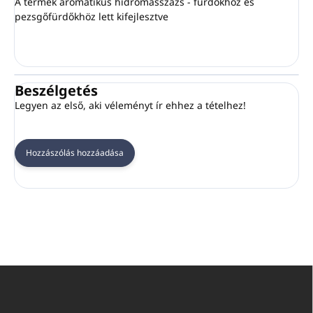
A termék aromatikus hidromasszázs - fürdőkhöz és
pezsgőfürdőkhöz lett kifejlesztve
Beszélgetés
Legyen az első, aki véleményt ír ehhez a tételhez!
Hozzászólás hozzáadása
L
á
b