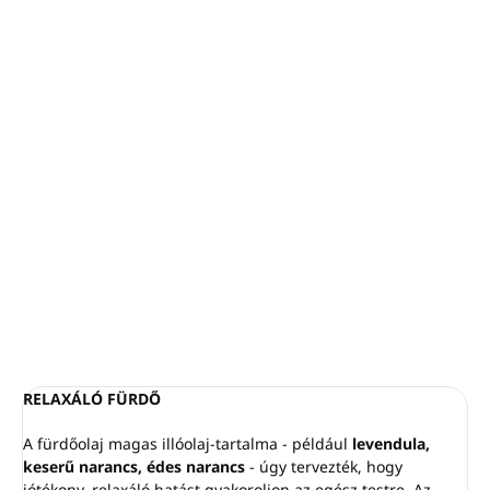
−
+
Hozzáadás a kosárhoz
RELAXÁLÓ FÜRDŐ
Kifejezetten hidromasszázs kádakhoz és
pezsgőfürdőkhöz tervezve
Természetes illóolajokat tartalmaz
: fenyő, levendula,
édes narancs, keserű narancs és borsikafű
Aroma Hydro Bath RELAX 400ml - PIROCHE
RÉSZLETES INFORMÁCIÓ
KÉRDÉS
NYOMON KÖVETÉS
RELAXÁLÓ FÜRDŐ
A fürdőolaj magas illóolaj-tartalma - például
levendula,
keserű narancs, édes narancs
- úgy tervezték, hogy
jótékony, relaxáló hatást gyakoroljon az egész testre. Az