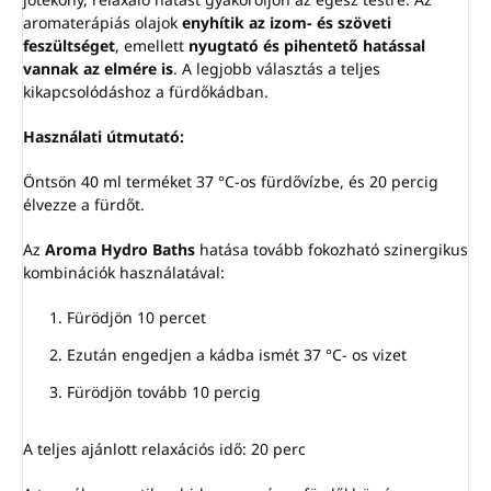
aromaterápiás olajok
enyhítik az izom- és szöveti
feszültséget
, emellett
nyugtató és pihentető hatással
vannak az elmére is
. A legjobb választás a teljes
kikapcsolódáshoz a fürdőkádban.
Használati útmutató
:
Öntsön 40 ml terméket 37 °C-os fürdővízbe, és 20 percig
élvezze a fürdőt.
Az
Aroma Hydro Baths
hatása tovább fokozható szinergikus
kombinációk használatával:
Fürödjön 10 percet
Ezután engedjen a kádba ismét 37 °C- os vizet
Fürödjön tovább 10 percig
A teljes ajánlott relaxációs idő: 20 perc