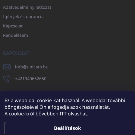
Adatvédelmi nyilatkozat
Igények és garancia
Kapcsolat
Rendelésem
KAPCSOLAT
info
@
unicato.hu
+421940652650
Ez a weboldal cookie-kat használ. A weboldal további
böngészésével Ön elfogadja azok használatát.
UNICATO.sk
UNICATOshop.cz
UNICATO.at
UNICATO.hu
A cookie-król bővebben
ITT
olvashat.
UNICATOshop.pl
UNICATOshop.de
Beállítások