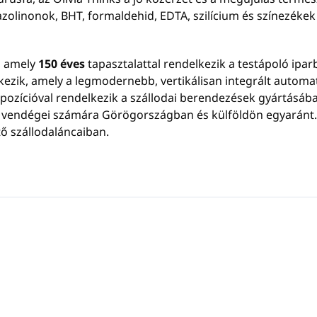
zolinonok, BHT, formaldehid, EDTA, szilícium és színezékek
, amely
150 éves
tapasztalattal rendelkezik a testápoló ipar
zik, amely a legmodernebb, vertikálisan integrált automat
ozícióval rendelkezik a szállodai berendezések gyártásába
a vendégei számára Görögországban és külföldön egyaránt.
ető szállodaláncaiban.