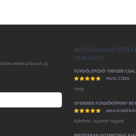
MOSTANÁBAN ÉRTÉK
TERMÉKEK
küldünk webáruházunk új
PAVEL ČÍŽEK
nagy
JANA KUBÁČKO
Ajánlom, izgatott vagyok