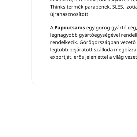
Thinks termék parabének, SLES, izotia
újrahasznosított
A
Papoutsanis
egy görög gyártó cég
legnagyobb gyártóegységével rendelke
rendelkezik. Görögországban vezető p
legtöbb bejáratott szálloda megbízz
exportját, erős jelenléttel a világ vez