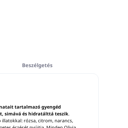
Beszélgetés
vonatait tartalmazó gyengéd
 simává és hidratálttá teszik
.
 illatokkal: rózsa, citrom, narancs,
zetes érzését nyújtja. Minden Olivia