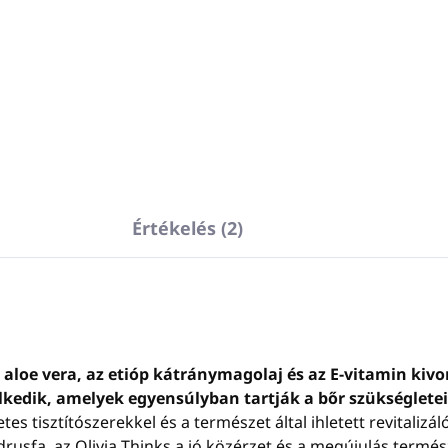
aga: műanyag
te szín
almas az OLIVE CARE, LE
DIN MED, OLIVIA
mékekhez
ágneskulcs
NEM
tartozék
lön megvásárolható)
Értékelés (2)
z aloe vera, az etióp kátránymagolaj és az E-vitamin ki
dik, amelyek egyensúlyban tartják a bőr szükségleteit,
 tisztítószerekkel és a természet által ihletett revitalizáló
rusfa, az Olivia Thinks a jó közérzet és a megújulás termés