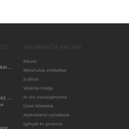
ELT
INFORMÁCIE PRE VÁS
Rólunk
FÜRDŐLEPEDŐ 100X200 CSALÁDI - TENGERÉSZKÉK (480GR)
Webáruház értékelése
Szállítás
Vásárlás módja
Az áru visszaigénylése
GYERMEK FÜRDŐKÖPENY BEYAZ, FROTE FEHÉR KAPUCNIVAL (400GR)
VÁ
Üzleti feltételek
Adatvédelmi nyilatkozat
Igények és garancia
MEDITERAN KOZMETIKAI AJÁNDÉKKÉSZLET