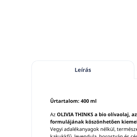
Anyaga: műanyag
Any
Fekete szín
Feke
Alkalmas az OLIVE CARE, LE
Alk
JARDIN MED, OLIVIA
JAR
termékekhez
ter
A mágneskulcs
NEM
tartozék
A m
(külön megvásárolható)
(kü
Leírás
Űrtartalom: 400 ml
Az
OLIVIA THINKS a bio olívaolaj, a
formulájának köszönhetően kiemelke
Vegyi adalékanyagok nélkül, természetes
kakukkfű, levendula, borostyán és céd