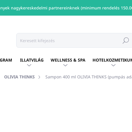
nyek nagykereskedelmi partnereinknek (minimum rendelés 150.00
Keresé
OGRAM
ILLATVILÁG
WELLNESS & SPA
HOTELKOZMETIKU
OLIVIA THINKS
Sampon 400 ml OLIVIA THINKS (pumpás a
ÁRKA:
OLIVIA THINKS
Ft2 894
/ db
Ft2 353 ÁFA nélkül
Egységár:
ELÉRHETŐ
(79 DB)