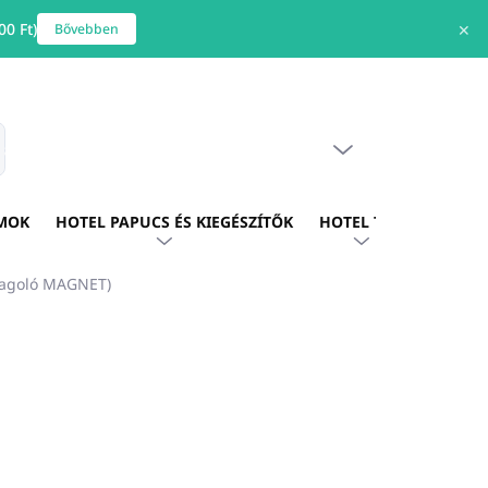
0 Ft)
✕
Bővebben
ÜRES KOSÁR
s
KOSÁR
MOK
HOTEL PAPUCS ÉS KIEGÉSZÍTŐK
HOTEL TEXTIL
HOTE
dagoló MAGNET)