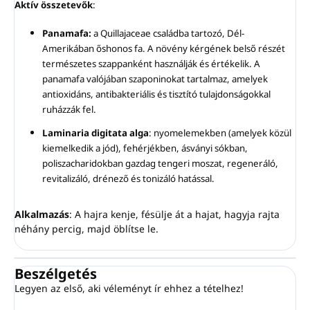
Aktív összetevők
:
Panamafa:
a Quillajaceae családba tartozó, Dél-
Amerikában őshonos fa. A növény kérgének belső részét
természetes szappanként használják és értékelik. A
panamafa valójában szaponinokat tartalmaz, amelyek
antioxidáns, antibakteriális és tisztító tulajdonságokkal
ruházzák fel.
Laminaria digitata alga
: nyomelemekben (amelyek közül
kiemelkedik a jód), fehérjékben, ásványi sókban,
poliszacharidokban gazdag tengeri moszat, regeneráló,
revitalizáló, drénező és tonizáló hatással.
Alkalmazás
: A hajra kenje, fésülje át a hajat, hagyja rajta
néhány percig, majd öblítse le.
Beszélgetés
Legyen az első, aki véleményt ír ehhez a tételhez!