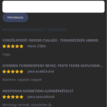
Feliratkozás
MOSTANÁBAN ÉRTÉKELT TERMÉKEK
FÜRDŐLEPEDŐ 100X200 CSALÁDI - TENGERÉSZKÉK (480GR)
PAVEL ČÍŽEK
nagy
GYERMEK FÜRDŐKÖPENY BEYAZ, FROTE FEHÉR KAPUCNIVAL (400GR)
JANA KUBÁČKOVÁ
Ajánlom, izgatott vagyok
MEDITERAN KOZMETIKAI AJÁNDÉKKÉSZLET
JANA SADLOŇOVÁ
Minőségi termék, köszönöm 👍