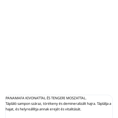
−
+
Hozzáadás a kosárhoz
Sampon száraz, törékeny és demineralizált hajra.
Panama fa kivonatot és Laminaria digitata algát
tartalmaz.
SHAMPOOING AUX ALGUES 400ml HAIR COSMETICS
by PIROCHE.
RÉSZLETES INFORMÁCIÓ
KÉRDÉS
NYOMON KÖVETÉS
PANAMAFA KIVONATTAL ÉS TENGERI MOSZATTAL.
Tápláló sampon száraz, törékeny és demineralizált hajra. Táplálja a
hajat, és helyreállítja annak erejét és vitalitását.