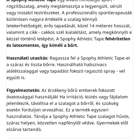
rögzítőszalag, amely megtámasztja a legyengült, sérült
vagy instabil testrészeket. A professzionális sportterapeuták
különösen nagyra értékelik a szalag könnyű
letekerhetőségét, erős tapadását, közel 14 méteres hosszát,
valamint a cikk - cakkos szél kialakítást, amely megkönnyíti e
kézzel történő letépést. A Spophy Athletic Tape
fehérítetlen
és latexmentes, így kíméli a bőrt.
Használati utasítás:
Ragassza fel a Spophy Athletic Tape-et
a száraz és tiszta bőrre. Használható habszivacs
alátétszalaggal vagy tapadást fokozó ragasztó spray - vel
együtt is.
Figyelmeztetés:
Az érzékeny bőrű emberek fokozott
óvatossággal használják! Ha irritáció, kiütés vagy fájdalom
jelentkezik, távolítsa el a szalagot a bőrről, és szükség
esetén forduljon orvosához. Ez a termék egyszeri
használatos. Tárolja a Spophy Athletic Tape szalagot hűvös,
száraz helyen, közvetlen napfénytől védve. Gyermekek elől
elzárva tartandó.