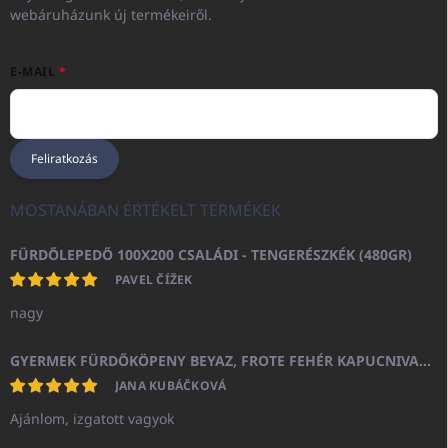
webáruházunk új termékeiről.
E-MAIL
Feliratkozás
MOSTANÁBAN ÉRTÉKELT TERMÉKEK
FÜRDŐLEPEDŐ 100X200 CSALÁDI - TENGERÉSZKÉK (480GR)
PAVEL ČÍŽEK
nagy
GYERMEK FÜRDŐKÖPENY BEYAZ, FROTE FEHÉR KAPUCNIVAL (400GR)
JANA KUBÁČKOVÁ
Ajánlom, izgatott vagyok