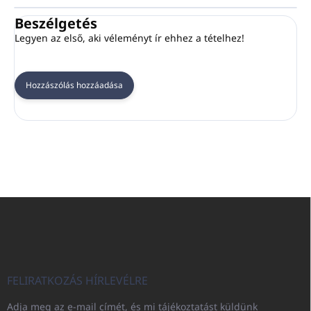
Beszélgetés
Legyen az első, aki véleményt ír ehhez a tételhez!
Hozzászólás hozzáadása
L
á
b
l
é
c
FELIRATKOZÁS HÍRLEVÉLRE
Adja meg az e-mail címét, és mi tájékoztatást küldünk