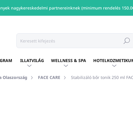
nyek nagykereskedelmi partnereinknek (minimum rendelés 150.00
Keresé
OGRAM
ILLATVILÁG
WELLNESS & SPA
HOTELKOZMETIKU
 Olaszország
FACE CARE
Stabilizáló bőr tonik 250 ml F
shez
MÁRKA:
FACE CARE
Ft9 435
/ db
Ft7 671 ÁFA nélkül
Egységár:
ELÉRHETŐ
(2 DB)