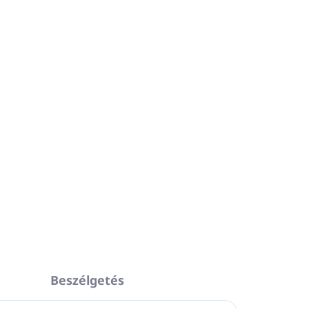
Hozzáadás a kosárhoz
vas ph-val.
észetes savasságát.
ACE CARE a PIROCHE.
KÉRDÉS
NYOMON KÖVETÉS
Beszélgetés