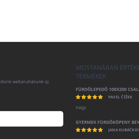
MOSTANÁBAN ÉRTÉK
TERMÉKEK
küldünk webáruházunk új
PAVEL ČÍŽEK
nagy
JANA KUBÁČKO