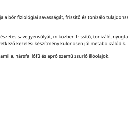
ja a bőr fiziológiai savasságát, frissítő és tonizáló tulajdons
észetes savegyensúlyát, miközben frissítő, tonizáló, nyugtat
etkező kezelési készítmény különösen jól metabolizálódik.
amilla, hársfa, lófű és apró szemű zsurló illóolajok.