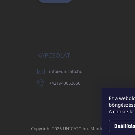
KAPCSOLAT
info
@
unicato.hu
+421940652650
Ez a webold
böngészésé
UNICATO.sk
A cookie-k
Beállítá
Copyright 2026
UNICATO.hu
. Minden jog fenntartv