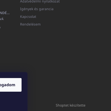
Adatvédelmi nyilatkozat
Igények és garancia
MEDITERAN KOZMETIKAI AJÁNDÉKKÉSZLET
Kapcsolat
VÁ
Rendelésem

fogadom
ICATOshop.de
Shoptet készítette