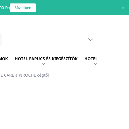
0 Ft)
✕
Bővebben
ÜRES KOSÁR
s
KOSÁR
MOK
HOTEL PAPUCS ÉS KIEGÉSZÍTŐK
HOTEL TEXTIL
HOTE
ACE CARE a PIROCHE cégtől