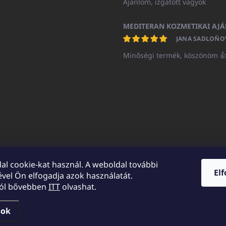
Ajánlom, izgatott vagyok
JANA SADLOŇO
Minőségi termék, köszönöm 
al cookie-kat használ. A weboldal további
El
vel Ön elfogadja azok használatát.
UNICATOshop.cz
UNICATO.at
UNICATO.hu
UNICATOshop.pl
UN
ról bővebben
ITT
olvashat.
sok
a.
Süti beállítások szerkesztése