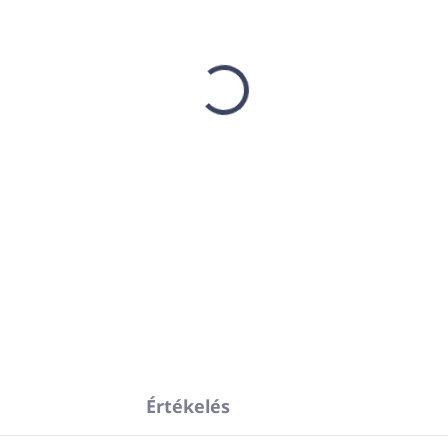
−
+
Stabilizáló bőrtonik sa
Helyreállítja a bőr term
Ideális irritált bőrre.
LOTION ACIDE 250ml F
RÉSZLETES INFORMÁCIÓ
Értékelés