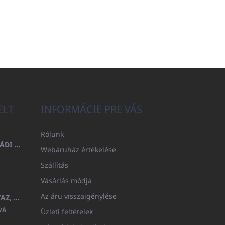
ELT
INFORMÁCIE PRE VÁS
Rólunk
FÜRDŐLEPEDŐ 100X200 CSALÁDI - TENGERÉSZKÉK (480GR)
Webáruház értékelése
Szállítás
Vásárlás módja
Az áru visszaigénylése
GYERMEK FÜRDŐKÖPENY BEYAZ, FROTE FEHÉR KAPUCNIVAL (400GR)
VÁ
Üzleti feltételek