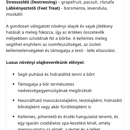
Stresszoldó (Destressing)
– grapefruit, pacsuli, rózsafa
Lábkényeztető (Feet Treat)
- borsmenta, levendula,
muskátli
A gondosan válogatott növényi olajok és vajak jótékony
hatását a meleg fokozza, így az értékes összetevők
mélyebben szívódnak fel a bőrbe. A kellemes meleg
segíthet enyhíteni az izomfeszültséget, az ízületi
kellemetlenségeket és támogatja a testi - lelki ellazulást.
Luxus növényi olajkeverékünk előnyei:
Segít puhává és hidratálttá tenni a bőrt
Támogatja a bőr természetes
nedvességegyensúlyának megőrzését
Használható masszázsolajként, testolajként, hidratáló
bőrolajként vagy akár fürdőolajként is
Kellemes, pihentető és érzéki hangulatot teremt, és
egy igazán csodálatos spa-kezelést kínál, amely
megnyugtatja az elmét, a testet és a lelket