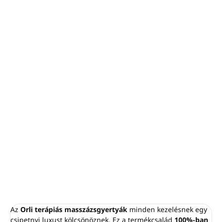
−
+
Hozzáadás a kosárhoz
3 db,
egyenként
30 g-os
masszázsgyertyát tartalmaz
:
Relax, Stresszoldó (Destressing) és Lábkényeztető
(Feet Treat)
Egy 30 g-os tégely 1 - 2 teljes testes masszázsra
elegendő
A terápiás masszázsgyertya - kollekció része
100%-ban növényi alapú, vegánok számára is
alkalmas.
Skóciában készült
RÉSZLETES INFORMÁCIÓ
KÉRDÉS
NYOMON KÖVETÉS
Az
Orli terápiás masszázsgyertyák
minden kezelésnek egy
csipetnyi luxust kölcsönöznek. Ez a termékcsalád
100%-ban