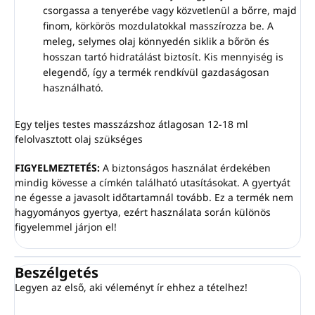
csorgassa a tenyerébe vagy közvetlenül a bőrre, majd
finom, körkörös mozdulatokkal masszírozza be. A
meleg, selymes olaj könnyedén siklik a bőrön és
hosszan tartó hidratálást biztosít. Kis mennyiség is
elegendő, így a termék rendkívül gazdaságosan
használható.
Egy teljes testes masszázshoz átlagosan 12-18 ml
felolvasztott olaj szükséges
FIGYELMEZTETÉS:
A biztonságos használat érdekében
mindig kövesse a címkén található utasításokat. A gyertyát
ne égesse a javasolt időtartamnál tovább. Ez a termék nem
hagyományos gyertya, ezért használata során különös
figyelemmel járjon el!
Beszélgetés
Legyen az első, aki véleményt ír ehhez a tételhez!