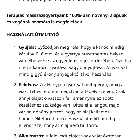
Terápiás masszázsgyertyáink 100%-ban növényi alapúak
és vegánok számára is megfelelőek!
HASZNÁLATI ÚTMUTATÓ
Gyújtás:
Győződjön meg róla, hogy a kanóc mindig
körülbelül 6 mm, és a gyertya huzatmentes helyen
van elhelyezve az egyenletes égés érdekében. Gyújtsa
meg a kanócot gyufával vagy öngyújtóval. A gyertyát
mindig gyúlékony anyagoktól távol használja.
Felolvasztás:
Hagyja a gyertyát addig égni, amíg a
viasz teljes felülete megolvad a tégely széléig. Csak
annyi olajat olvasszon fel, amennyire az adott
kezeléshez szüksége van. Oltsa el a lángot, majd
várjon néhány percet, hogy az olaj kellemes
hőmérsékletűre hűljön. Használat előtt mindig
ellenőrizze, hogy az olaj nem túl forró.
Alkalmazás
: A felolvadt olajat vagy vajat óvatosan