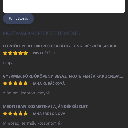
Feliratkozás
MOSTANÁBAN ÉRTÉKELT TERMÉKEK
FÜRDŐLEPEDŐ 100X200 CSALÁDI - TENGERÉSZKÉK (480GR)
PAVEL ČÍŽEK
nagy
GYERMEK FÜRDŐKÖPENY BEYAZ, FROTE FEHÉR KAPUCNIVAL (400GR)
JANA KUBÁČKOVÁ
Ajánlom, izgatott vagyok
MEDITERAN KOZMETIKAI AJÁNDÉKKÉSZLET
JANA SADLOŇOVÁ
Minőségi termék, köszönöm 👍