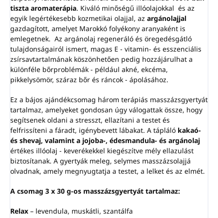
tiszta aromaterápia
. Kiváló minőségű illóolajokkal és az
egyik legértékesebb kozmetikai olajjal, az
argánolajjal
gazdagított, amelyet Marokkó folyékony aranyaként is
emlegetnek. Az argánolaj regeneráló és öregedésgátló
tulajdonságairól ismert, magas E - vitamin- és esszenciális
zsírsavtartalmának köszönhetően pedig hozzájárulhat a
különféle bőrproblémák - például akné, ekcéma,
pikkelysömör, száraz bőr és ráncok - ápolásához.
Ez a bájos ajándékcsomag három terápiás masszázsgyertyát
tartalmaz, amelyeket gondosan úgy válogattak össze, hogy
segítsenek oldani a stresszt, ellazítani a testet és
felfrissíteni a fáradt, igénybevett lábakat. A tápláló
kakaó-
és shevaj, valamint a jojoba-, édesmandula- és argánolaj
értékes illóolaj - keverékekkel kiegészítve mély ellazulást
biztosítanak. A gyertyák meleg, selymes masszázsolajjá
olvadnak, amely megnyugtatja a testet, a lelket és az elmét.
A csomag 3 x 30 g-os masszázsgyertyát tartalmaz:
Relax
– levendula, muskátli, szantálfa