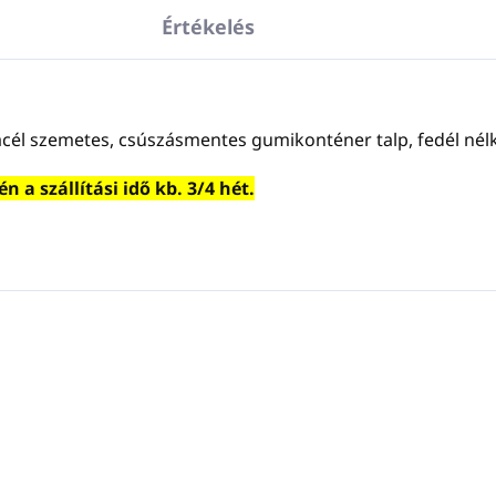
Értékelés
cél szemetes, csúszásmentes gumikonténer talp, fedél nélk
a szállítási idő kb. 3/4 hét.