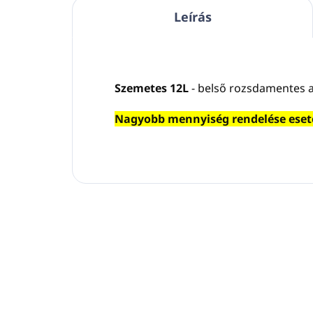
Leírás
Szemetes 12L
- belső rozsdamentes a
Nagyobb mennyiség rendelése esetén 