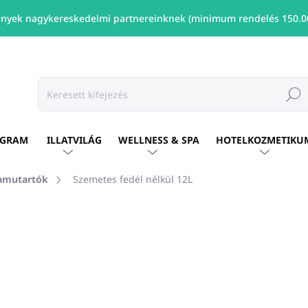
nyek nagykereskedelmi partnereinknek (minimum rendelés 150.00
Keresé
OGRAM
ILLATVILÁG
WELLNESS & SPA
HOTELKOZMETIKU
hamutartók
Szemetes fedél nélkül 12L
shez
MÁRKA:
UNICATO
Ft10 448
/ db
Ft8 494 ÁFA nélkül
Egységár:
ELÉRHETŐ
(59 DB)