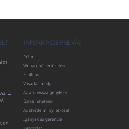
ELT
INFORMÁCIE PRE VÁS
Rólunk
FÜRDŐLEPEDŐ 100X200 CSALÁDI - TENGERÉSZKÉK (480GR)
Webáruház értékelése
Szállítás
Vásárlás módja
Az áru visszaigénylése
GYERMEK FÜRDŐKÖPENY BEYAZ, FROTE FEHÉR KAPUCNIVAL (400GR)
VÁ
Üzleti feltételek
Adatvédelmi nyilatkozat
Igények és garancia
MEDITERAN KOZMETIKAI AJÁNDÉKKÉSZLET
Kapcsolat