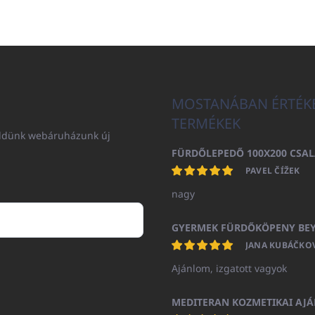
MOSTANÁBAN ÉRTÉK
TERMÉKEK
küldünk webáruházunk új
PAVEL ČÍŽEK
nagy
JANA KUBÁČKO
Ajánlom, izgatott vagyok