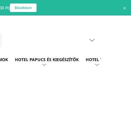
0 Ft)
✕
Bővebben
ÜRES KOSÁR
s
KOSÁR
MOK
HOTEL PAPUCS ÉS KIEGÉSZÍTŐK
HOTEL TEXTIL
HOTE