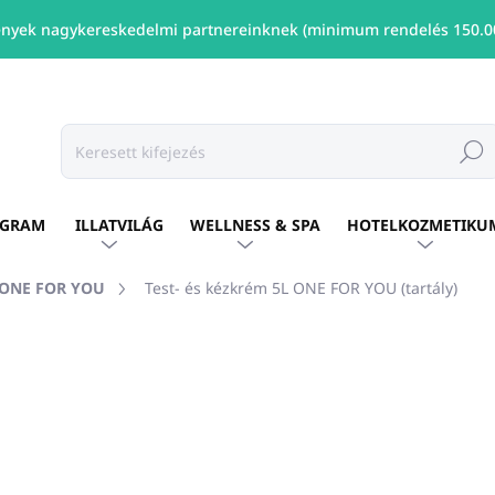
nyek nagykereskedelmi partnereinknek (minimum rendelés 150.00
Keresé
OGRAM
ILLATVILÁG
WELLNESS & SPA
HOTELKOZMETIKU
ONE FOR YOU
Test- és kézkrém 5L ONE FOR YOU (tartály)
shez
MÁRKA:
ONE FOR YOU
Ft16 872
/ db
Ft13 717 ÁFA nélkül