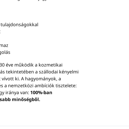
ó tulajdonságokkal
t
lmaz
golás
t 30 éve működik a kozmetikai
ás tekintetében a szállodai kényelmi
t vívott ki. A hagyományok, a
s a nemzetközi ambíciók tisztelete:
egy iránya van:
100%-ban
asabb minőségből.