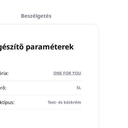
Beszélgetés
gészítő paraméterek
ria
:
ONE FOR YOU
rő
:
5L
ktípus
:
Test- és kézkrém