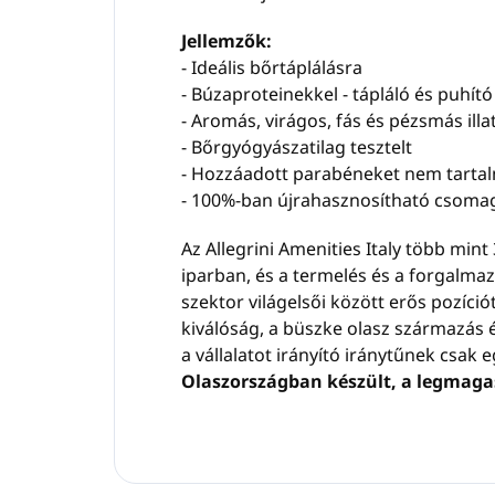
Jellemzők:
- Ideális bőrtáplálásra
- Búzaproteinekkel - tápláló és puhít
- Aromás, virágos, fás és pézsmás illa
- Bőrgyógyászatilag tesztelt
- Hozzáadott parabéneket nem tarta
- 100%-ban újrahasznosítható csoma
Az Allegrini Amenities Italy több min
iparban, és a termelés és a forgalmaz
szektor világelsői között erős pozíció
kiválóság, a büszke olasz származás é
a vállalatot irányító iránytűnek csak 
Olaszországban készült, a legmag