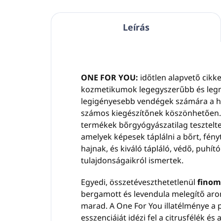
Leírás
ONE FOR YOU:
időtlen alapvető cikke
kozmetikumok legegyszerűbb és legmi
legigényesebb vendégek számára a 
számos kiegészítőnek köszönhetően. 
termékek bőrgyógyászatilag tesztelt
amelyek képesek táplálni a bőrt, fén
hajnak, és kiváló tápláló, védő, puhít
tulajdonságaikról ismertek.
Egyedi, összetéveszthetetlenül
finom 
bergamott és levendula melegítő arom
marad. A One For You illatélménye a 
esszenciáját idézi fel a citrusfélék és