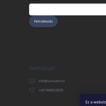
Feliratkozás
KAPCSOLAT
info
@
unicato.hu
+421940652650
Ez a webold