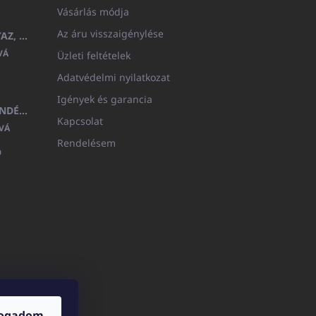
Vásárlás módja
Az áru visszaigénylése
GYERMEK FÜRDŐKÖPENY BEYAZ, FROTE FEHÉR KAPUCNIVAL (400GR)
VÁ
Üzleti feltételek
Adatvédelmi nyilatkozat
Igények és garancia
MEDITERAN KOZMETIKAI AJÁNDÉKKÉSZLET
Kapcsolat
VÁ
Rendelésem

fogadom