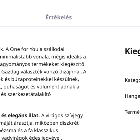
Értékelés
Kie
k. A One for You a szállodai
nimalistabb vonala, mégis ideális a
hagyományos termékeket kiegészítő
Gazdag választék vonzó dizájnnal. A
ek és búzaproteinekkel készülnek,
Kategó
yt, puhaságot és volument adnak a
ó és szerkezetátalakító
Hange
Termé
és elegáns illat.
A virágos szívjegy
áját árasztja, miközben diszkrét
pézsma és a fa klasszikus
 a vadvirágok édes jegyével.