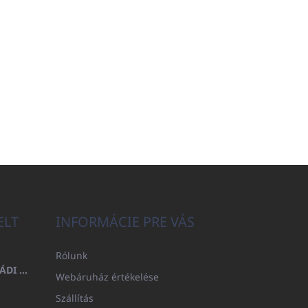
ELT
INFORMÁCIE PRE VÁS
Rólunk
FÜRDŐLEPEDŐ 100X200 CSALÁDI - TENGERÉSZKÉK (480GR)
Webáruház értékelése
Szállítás