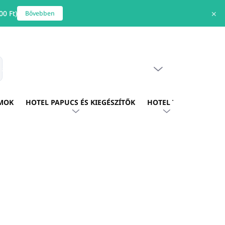
0 Ft)
✕
Bővebben
ÜRES KOSÁR
s
KOSÁR
MOK
HOTEL PAPUCS ÉS KIEGÉSZÍTŐK
HOTEL TEXTIL
HOTE