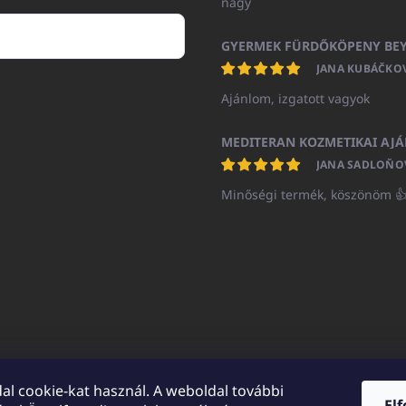
nagy
JANA KUBÁČKO
Ajánlom, izgatott vagyok
JANA SADLOŇO
Minőségi termék, köszönöm 
al cookie-kat használ. A weboldal további
El