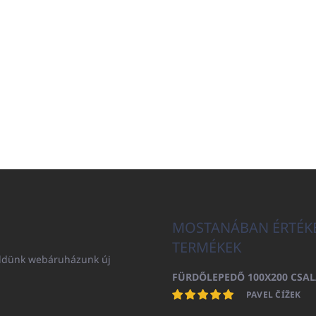
MOSTANÁBAN ÉRTÉK
TERMÉKEK
küldünk webáruházunk új
PAVEL ČÍŽEK