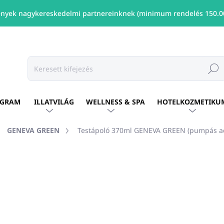
nyek nagykereskedelmi partnereinknek (minimum rendelés 150.00
Keresé
OGRAM
ILLATVILÁG
WELLNESS & SPA
HOTELKOZMETIKU
GENEVA GREEN
Testápoló 370ml GENEVA GREEN (pumpás a
shez
MÁRKA:
GENEVA GREEN
Ft3 387
/ db
Ft2 754 ÁFA nélkül
Egységár:
ELÉRHETŐ
(47 DB)