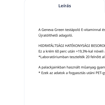
Leírás
A Geneva Green testápoló E-vitaminnal és 
Újratölthető adagoló.
HIDRATÁLTSÁGI HATÉKONYSÁGI BESORO
Ez a krém 60 perc után +19,3%-kal növeli a
*Laboratóriumban tesztelték 20 felnőtt a
A palackjainkban használt műanyag gyanta
* Ezek az adatok a fogyasztás utáni PET-