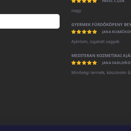
PAVEL ČÍŽEK
nagy
JANA KUBÁČKO
Ajánlom, izgatott vagyok
JANA SADLOŇO
Minőségi termék, köszönöm 