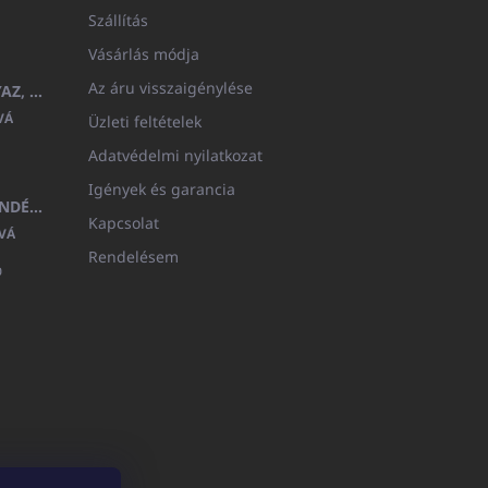
Szállítás
Vásárlás módja
Az áru visszaigénylése
GYERMEK FÜRDŐKÖPENY BEYAZ, FROTE FEHÉR KAPUCNIVAL (400GR)
VÁ
Üzleti feltételek
Adatvédelmi nyilatkozat
Igények és garancia
MEDITERAN KOZMETIKAI AJÁNDÉKKÉSZLET
Kapcsolat
VÁ
Rendelésem
