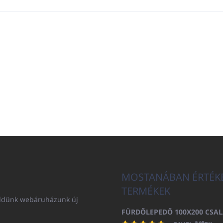
MOSTANÁBAN ÉRTÉK
TERMÉKEK
küldünk webáruházunk új