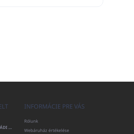
ELT
INFORMÁCIE PRE VÁS
Rólunk
FÜRDŐLEPEDŐ 100X200 CSALÁDI - TENGERÉSZKÉK (480GR)
Webáruház értékelése