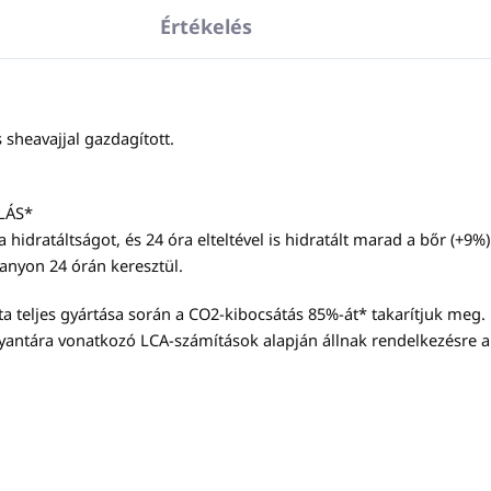
Értékelés
sheavajjal gazdagított.
LÁS*
 hidratáltságot, és 24 óra elteltével is hidratált marad a bőr (+9%)
lanyon 24 órán keresztül.
 teljes gyártása során a CO2-kibocsátás 85%-át* takarítjuk meg.
gyantára vonatkozó LCA-számítások alapján állnak rendelkezésre a 