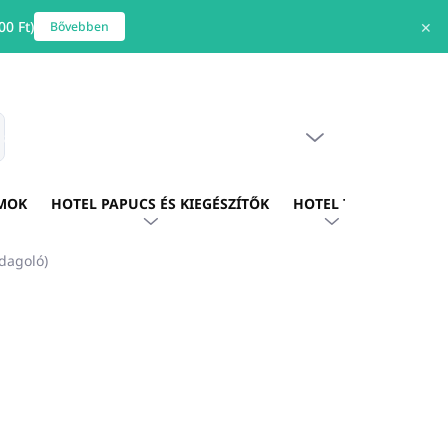
0 Ft)
✕
Bővebben
ÜRES KOSÁR
s
KOSÁR
MOK
HOTEL PAPUCS ÉS KIEGÉSZÍTŐK
HOTEL TEXTIL
HOTE
dagoló)