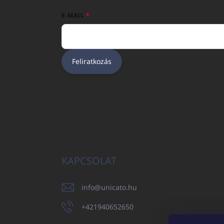
E-MAIL
Feliratkozás
KAPCSOLAT
info
@
unicato.hu
+421940652650