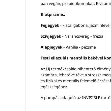
ban vegán, prebiotikumokat, E-vitamin
Illatpiramis:
Fejjegyek
- Fiatal gabona, jázminlevél
Szívjegyek
- Narancsvirág - frézia
Alapjegyek
- Vanília - pézsma
Testi ellazulás mentális békével ko
Az ÚJ termékcsalád pihentető élményt
számára, lehetővé téve a stressz megs
és fizikai és mentális felemelő érzés
egészségéhez.
A pumpás adagoló az INVISIBLE tartób