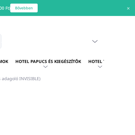
0 Ft)
✕
Bővebben
ÜRES KOSÁR
s
KOSÁR
MOK
HOTEL PAPUCS ÉS KIEGÉSZÍTŐK
HOTEL TEXTIL
HOTE
 adagoló INVISIBLE)