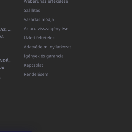
Webáruház értékelése
Szállítás
Vásárlás módja
Az áru visszaigénylése
GYERMEK FÜRDŐKÖPENY BEYAZ, FROTE FEHÉR KAPUCNIVAL (400GR)
VÁ
Üzleti feltételek
Adatvédelmi nyilatkozat
Igények és garancia
MEDITERAN KOZMETIKAI AJÁNDÉKKÉSZLET
Kapcsolat
VÁ
Rendelésem
