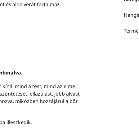
t és aloe verát tartalmaz.
Hange
Termé
mbinálva.
 kínál mind a test, mind az elme
züntetését, ellazulást, jobb alvást
t hozva, miközben hozzájárul a bőr
a illeszkedik.