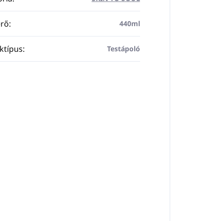
rő
:
440ml
ktípus
:
Testápoló