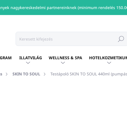
nyek nagykereskedelmi partnereinknek (minimum rendelés 150.00
Keresé
OGRAM
ILLATVILÁG
WELLNESS & SPA
HOTELKOZMETIKU
ás
SKIN TO SOUL
Testápoló SKIN TO SOUL 440ml (pumpás
shez
MÁRKA:
SKIN TO SOUL
Ft3 817
/ db
Ft3 103 ÁFA nélkül
Egységár:
ELÉRHETŐ
(16 DB)