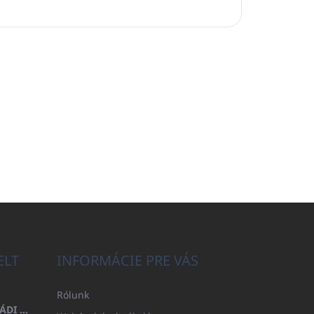
ELT
INFORMÁCIE PRE VÁS
Rólunk
FÜRDŐLEPEDŐ 100X200 CSALÁDI - TENGERÉSZKÉK (480GR)