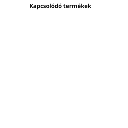
Kapcsolódó termékek
PA8050024
ELÉRHETŐ
(181 DB)
INVISIBLE tartó
IN
szivattyús adagolókhoz
ad
(rozsdamentes acél)
fek
Ft5 330
Ft
Ft4 333 ÁFA nélkül
Ft1