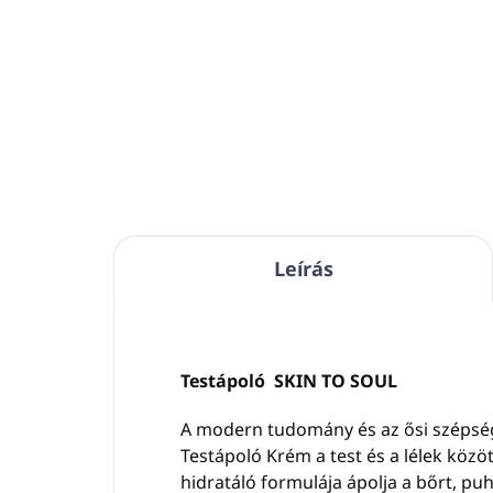
Kosárba
Anyaga: fényes rozsdamentes
Any
acél (sebészeti acél)
Szí
A tartót a falra fúrják vagy
A ta
ragasztják, a patront a tartóba
pat
helyezik, és a fogantyú
fog
biztosítja a patront a lopás
pat
ellen.
A k
A kulcs külön eladó.
Alk
Leírás
Mérete 27mm x 91mm,
OLI
vastagsága csak 12mm
OLI
Illik a
SKIN ESSENTIALS,
ter
OLIVE CARE, SARBACANE,
Testápoló SKIN TO SOUL
OLIVIA, LE JARDIN MED
kozmetikumokhoz.
A modern tudomány és az ősi szépségri
Testápoló Krém a test és a lélek közö
hidratáló formulája ápolja a bőrt, puh