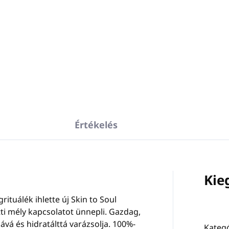
Kosárba
Kosárba
aga: műanyag
Külön kulcs rozsdamente
n:
fekete
acél tartókhoz az INVISI
rtót a falra ragasztják, a
pumpás adagolókhoz.
ront a tartóba helyezik, a
Szín: rozsdamentes acél
antyú pedig biztosítja a
(sebészeti acél)
ront a lopás ellen.
PA8050024
tartóhoz passzo
ulcs külön kapható.
almas a
SKIN ESSENTIALS,
Értékelés
VE CARE, SARBACANE,
VIA, LE JARDIN MED
mékekhez
Kie
tuálék ihlette új Skin to Soul
tti mély kapcsolatot ünnepli. Gazdag,
ává és hidratálttá varázsolja. 100%-
Kategó