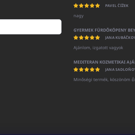
PAVEL ČÍŽEK
nagy
JANA KUBÁČKO
Ajánlom, izgatott vagyok
JANA SADLOŇO
Minőségi termék, köszönöm 