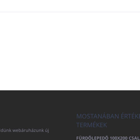
MOSTANÁBAN ÉRTÉK
TERMÉKEK
küldünk webáruházunk új