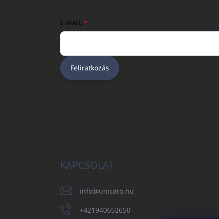
E-MAIL
Feliratkozás
KAPCSOLAT
info
@
unicato.hu
+421940652650