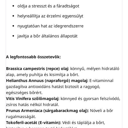
oldja a stresszt és a fáradtságot
helyreállítja az érzelmi egyensúlyt
nyugtatóan hat az idegrendszerre
javítja a bőr általános állapotát
A legfontosabb összetevők:
Brassica campestris (repce) olaj:
könnyű, mélyen hidratáló
alap, amely puhítja és kisimítja a bőrt.
Helianthus Annuus (napraforgó) magolaj:
E-vitaminnal
gazdagítva antioxidáns hatást biztosít a ragyogó,
egészséges bőrért.
Vitis Vinifera szőlőmagolaj:
könnyed és gyorsan felszívódó,
zsíros hatás nélkül hidratál.
Prunus Armeniaca (sárgabarackmag olaj):
Növeli a bőr
rugalmasságát.
Tokoferil-acetát (E-vitamin):
Védi és táplálja a bőrt,