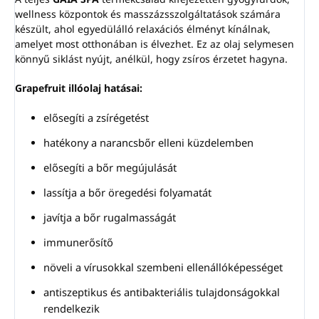
wellness központok és masszázsszolgáltatások számára
készült, ahol egyedülálló relaxációs élményt kínálnak,
amelyet most otthonában is élvezhet. Ez az olaj selymesen
könnyű siklást nyújt, anélkül, hogy zsíros érzetet hagyna.
Grapefruit illóolaj hatásai:
elősegíti a zsírégetést
hatékony a narancsbőr elleni küzdelemben
elősegíti a bőr megújulását
lassítja a bőr öregedési folyamatát
javítja a bőr rugalmasságát
immunerősítő
növeli a vírusokkal szembeni ellenállóképességet
antiszeptikus és antibakteriális tulajdonságokkal
rendelkezik