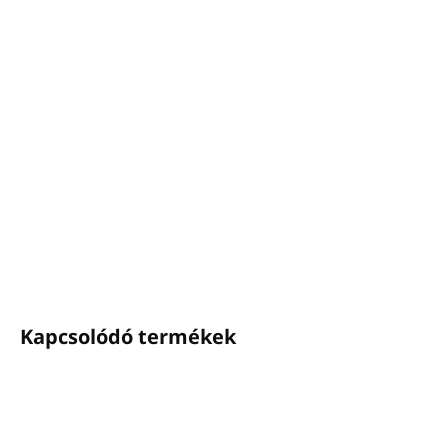
Grapefruit testmasszázsolaj - GAIA SPA
Kiszerelések: 100ml, 500ml, 1000ml
Természetes és organikus összetevőkből készült,
természetes grapefruit illóolajjal
Sárgabarackmag-, szőlőmag- és repceolaj-
kivonatot
tartalmaz
Az Egyesült Királyságban készült
RÉSZLETES INFORMÁCIÓ
KÉRDÉS
NYOMON KÖVETÉS
Kapcsolódó termékek