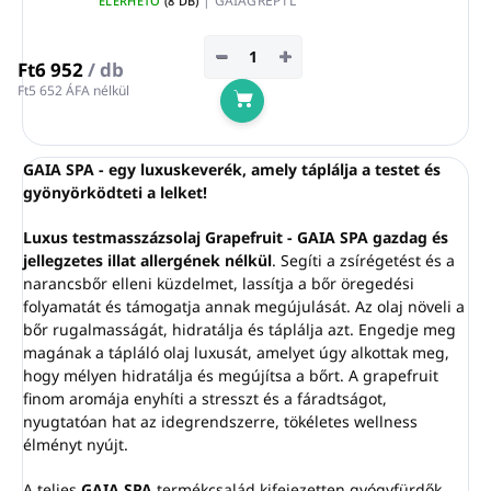
| GAIAGREP1L
ELÉRHETŐ
(8 DB)
−
+
Ft6 952
/ db
Ft5 652 ÁFA nélkül
Kosárba
GAIA SPA - egy luxuskeverék, amely táplálja a testet és
gyönyörködteti a lelket!
Luxus testmasszázsolaj Grapefruit - GAIA SPA gazdag és
jellegzetes illat allergének nélkül
. Segíti a zsírégetést és a
narancsbőr elleni küzdelmet, lassítja a bőr öregedési
folyamatát és támogatja annak megújulását. Az olaj növeli a
bőr rugalmasságát, hidratálja és táplálja azt. Engedje meg
magának a tápláló olaj luxusát, amelyet úgy alkottak meg,
hogy mélyen hidratálja és megújítsa a bőrt. A grapefruit
finom aromája enyhíti a stresszt és a fáradtságot,
nyugtatóan hat az idegrendszerre, tökéletes wellness
élményt nyújt.
A teljes
GAIA SPA
termékcsalád kifejezetten gyógyfürdők,