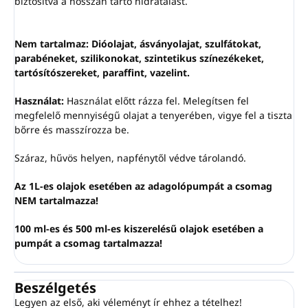
biztosítva a hosszan tartó hidratálást.
Nem tartalmaz: Dióolajat, ásványolajat, szulfátokat,
parabéneket, szilikonokat, szintetikus színezékeket,
tartósítószereket, paraffint, vazelint.
Használat:
Használat előtt rázza fel. Melegítsen fel
megfelelő mennyiségű olajat a tenyerében, vigye fel a tiszta
bőrre és masszírozza be.
Száraz, hűvös helyen, napfénytől védve tárolandó.
Az 1L-es olajok esetében az adagolópumpát a csomag
NEM tartalmazza!
100 ml-es és 500 ml-es kiszerelésű olajok esetében a
pumpát a csomag tartalmazza!
Beszélgetés
Legyen az első, aki véleményt ír ehhez a tételhez!