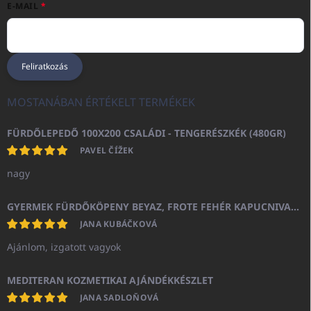
E-MAIL
Feliratkozás
MOSTANÁBAN ÉRTÉKELT TERMÉKEK
FÜRDŐLEPEDŐ 100X200 CSALÁDI - TENGERÉSZKÉK (480GR)
PAVEL ČÍŽEK
nagy
GYERMEK FÜRDŐKÖPENY BEYAZ, FROTE FEHÉR KAPUCNIVAL (400GR)
JANA KUBÁČKOVÁ
Ajánlom, izgatott vagyok
MEDITERAN KOZMETIKAI AJÁNDÉKKÉSZLET
JANA SADLOŇOVÁ