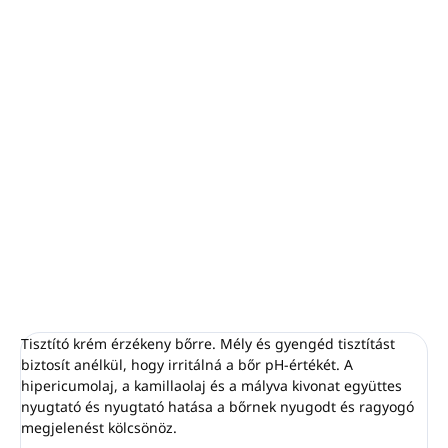
−
+
Hozzáadás a kosárhoz
Tisztító krém
érzékeny bőrre
A
rododendron őssejtek
aktív összetevőit
tartalmazza
Tisztító krém 125ml - ROSALPINA Face Care by
PIROCHE.
RÉSZLETES INFORMÁCIÓ
KÉRDÉS
NYOMON KÖVETÉS
Tisztító krém érzékeny bőrre. Mély és gyengéd tisztítást
biztosít anélkül, hogy irritálná a bőr pH-értékét. A
hipericumolaj, a kamillaolaj és a mályva kivonat együttes
nyugtató és nyugtató hatása a bőrnek nyugodt és ragyogó
megjelenést kölcsönöz.