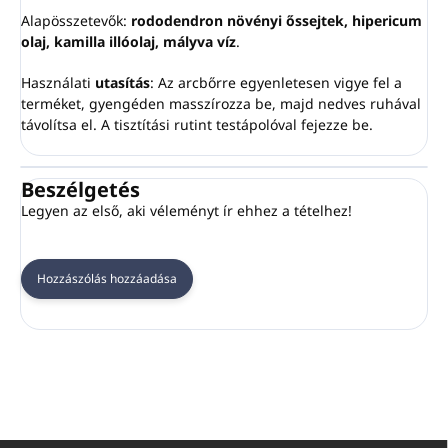
Alapösszetevők:
rododendron növényi őssejtek, hipericum
olaj, kamilla illóolaj, mályva víz
.
Használati
utasítás
: Az arcbőrre egyenletesen vigye fel a
terméket, gyengéden masszírozza be, majd nedves ruhával
távolítsa el. A tisztítási rutint testápolóval fejezze be.
Beszélgetés
Legyen az első, aki véleményt ír ehhez a tételhez!
Hozzászólás hozzáadása