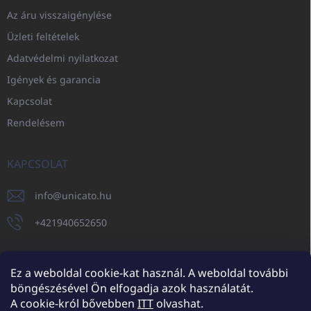
Az áru visszaigénylése
Üzleti feltételek
Adatvédelmi nyilatkozat
Igények és garancia
Kapcsolat
Rendelésem
KAPCSOLAT
info
@
unicato.hu
+421940652650
Ez a weboldal cookie-kat használ. A weboldal további
böngészésével Ön elfogadja azok használatát.
UNICATO.sk
UNICATOshop.cz
UNICATO.at
UNICATO.hu
A cookie-król bővebben
ITT
olvashat.