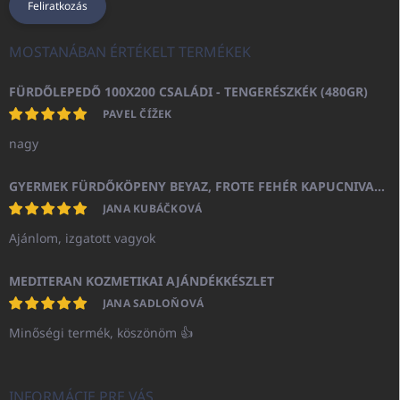
Feliratkozás
MOSTANÁBAN ÉRTÉKELT TERMÉKEK
FÜRDŐLEPEDŐ 100X200 CSALÁDI - TENGERÉSZKÉK (480GR)
PAVEL ČÍŽEK
nagy
GYERMEK FÜRDŐKÖPENY BEYAZ, FROTE FEHÉR KAPUCNIVAL (400GR)
JANA KUBÁČKOVÁ
Ajánlom, izgatott vagyok
MEDITERAN KOZMETIKAI AJÁNDÉKKÉSZLET
JANA SADLOŇOVÁ
Minőségi termék, köszönöm 👍
INFORMÁCIE PRE VÁS