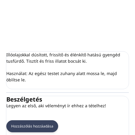
TESTVIZSONY THYME, SAGE, MINT 100ml BODY CARE a
PIROCHE.
RÉSZLETES INFORMÁCIÓ
KÉRDÉS
NYOMON KÖVETÉS
Illóolajokkal dúsított, frissítő és élénkítő hatású gyengéd
tusfürdő. Tisztít és friss illatot bocsát ki.
Használat: Az egész testet zuhany alatt mossa le, majd
öblítse le.
Beszélgetés
Legyen az első, aki véleményt ír ehhez a tételhez!
Hozzászólás hozzáadása