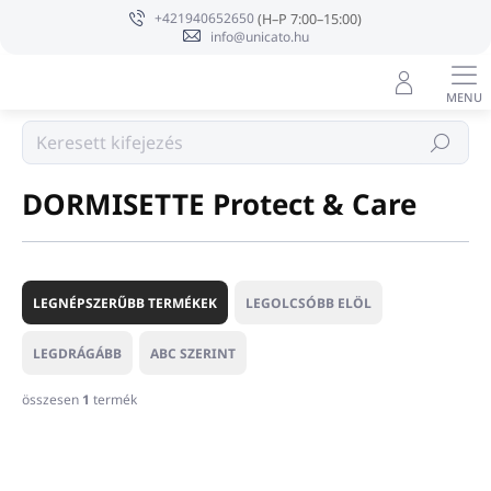
Ugrás
+421940652650
a
info@unicato.hu
fő
tartalomhoz
Márka
Keresés
DORMISETTE Protect & Care
T
e
LEGNÉPSZERŰBB TERMÉKEK
LEGOLCSÓBB ELÖL
r
m
LEGDRÁGÁBB
ABC SZERINT
é
k
összesen
1
termék
e
T
k
e
r
r