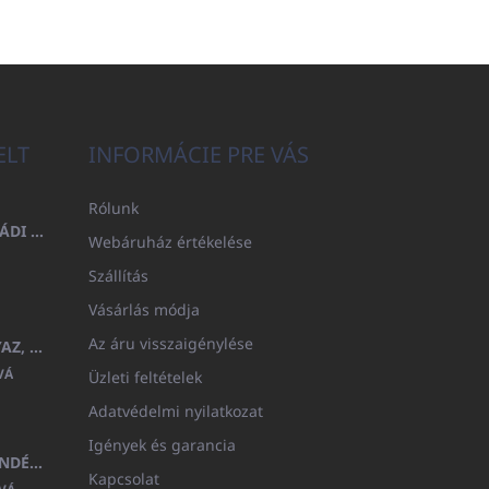
ELT
INFORMÁCIE PRE VÁS
Rólunk
FÜRDŐLEPEDŐ 100X200 CSALÁDI - TENGERÉSZKÉK (480GR)
Webáruház értékelése
Szállítás
Vásárlás módja
Az áru visszaigénylése
GYERMEK FÜRDŐKÖPENY BEYAZ, FROTE FEHÉR KAPUCNIVAL (400GR)
VÁ
Üzleti feltételek
Adatvédelmi nyilatkozat
Igények és garancia
MEDITERAN KOZMETIKAI AJÁNDÉKKÉSZLET
Kapcsolat