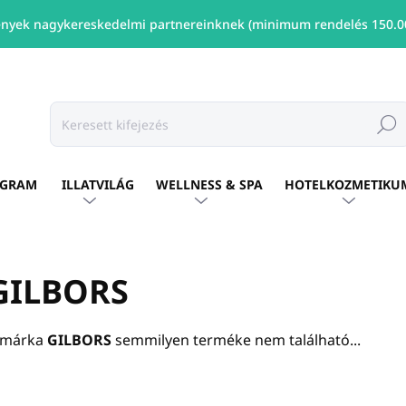
nyek nagykereskedelmi partnereinknek (minimum rendelés 150.00
Keresé
OGRAM
ILLATVILÁG
WELLNESS & SPA
HOTELKOZMETIKU
GILBORS
 márka
GILBORS
semmilyen terméke nem található...