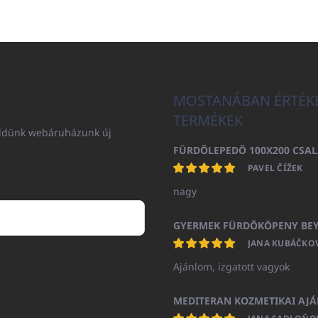
MOSTANÁBAN ÉRTÉK
TERMÉKEK
küldünk webáruházunk új
PAVEL ČÍŽEK
nagy
JANA KUBÁČKO
Ajánlom, izgatott vagyok