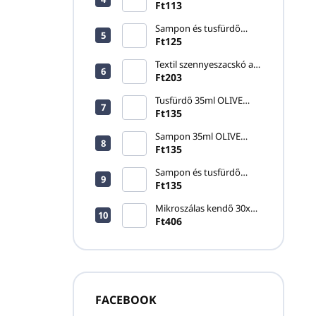
20ml ONE FOR YOU
Ft113
Sampon és tusfürdő
33ml SKIN ESSENTIALS
Ft125
Textil szennyeszacskó a
LAUNDRY BAG - ECO-
Ft203
PLANET felirattal
Tusfürdő 35ml OLIVE
CARE
Ft135
Sampon 35ml OLIVE
CARE
Ft135
Sampon és tusfürdő
30ml HAVANA
Ft135
Mikroszálas kendő 30x30
cm, kék
Ft406
FACEBOOK