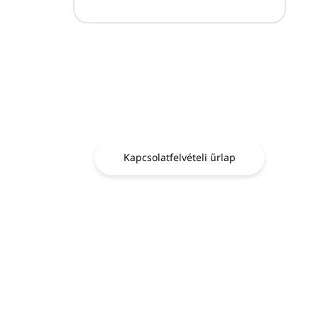
Kérdése van?
Lépjen kapcsolatba
velünk.
Kapcsolatfelvételi űrlap