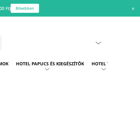
0 Ft)
✕
Bővebben
ÜRES KOSÁR
s
KOSÁR
MOK
HOTEL PAPUCS ÉS KIEGÉSZÍTŐK
HOTEL TEXTIL
HOTE