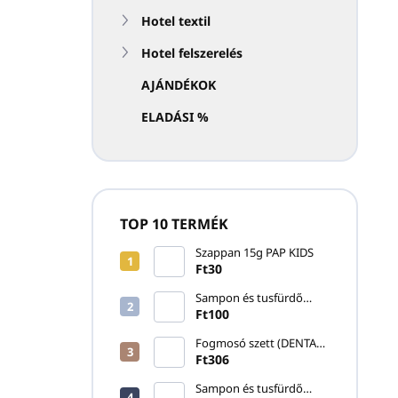
Hotel textil
Hotel felszerelés
AJÁNDÉKOK
ELADÁSI %
TOP 10 TERMÉK
Szappan 15g PAP KIDS
Ft30
Sampon és tusfürdő
20ml SKIN ESSENTIALS
Ft100
Fogmosó szett (DENTAL
KIT) PURITY WHITE
Ft306
Sampon és tusfürdő