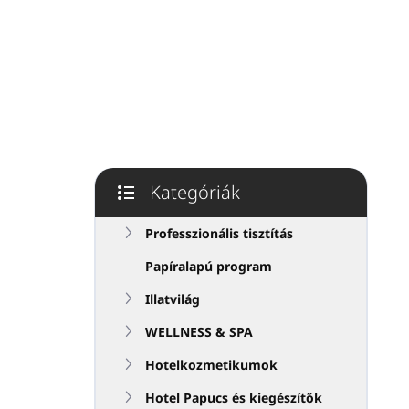
p
a
n
e
l
Kategóriák
Kategóriák
átugrása
Professzionális tisztítás
Papíralapú program
Illatvilág
WELLNESS & SPA
Hotelkozmetikumok
Hotel Papucs és kiegészítők