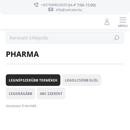
Ugrás
+421940652650
a
info@unicato.hu
fő
tartalomhoz
Márka
Keresés
PHARMA
T
e
LEGNÉPSZERŰBB TERMÉKEK
LEGOLCSÓBB ELÖL
r
m
LEGDRÁGÁBB
ABC SZERINT
é
k
összesen
1
termék
e
T
k
e
r
r