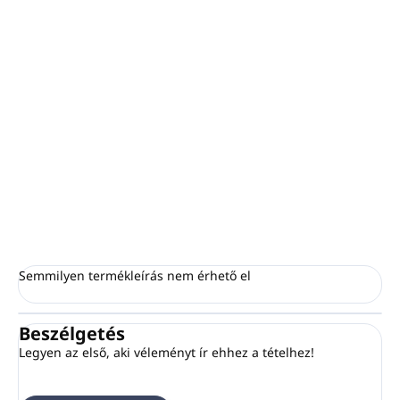
−
+
Hozzáadás a kosárhoz
4 vattakorong + 4 fülpiszkáló papírszárral
külön-külön PLA zacskóba csomagolva,
"környezetbarát" nyomtatással ellátva
100 darab/csomag (minimális mennyiség)
KÉRDÉS
NYOMON KÖVETÉS
Semmilyen termékleírás nem érhető el
Beszélgetés
Legyen az első, aki véleményt ír ehhez a tételhez!