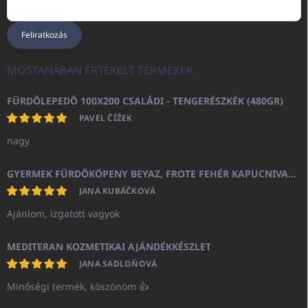
Feliratkozás
MOSTANÁBAN ÉRTÉKELT TERMÉKEK
FÜRDŐLEPEDŐ 100X200 CSALÁDI - TENGERÉSZKÉK (480GR)
PAVEL ČÍŽEK
nagy
GYERMEK FÜRDŐKÖPENY BEYAZ, FROTE FEHÉR KAPUCNIVAL (400GR)
JANA KUBÁČKOVÁ
Ajánlom, izgatott vagyok
MEDITERAN KOZMETIKAI AJÁNDÉKKÉSZLET
JANA SADLOŇOVÁ
Minőségi termék, köszönöm 👍