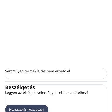
−
+
Hozzáadás a kosárhoz
egy nem szőtt cipőkesztyű
PLA tasakba csomagolva, "eco friendly" nyomattal
Minimális rendelési mennyiség: 100 db (belső
csomagolás)
KÉRDÉS
NYOMON KÖVETÉS
Semmilyen termékleírás nem érhető el
Beszélgetés
Legyen az első, aki véleményt ír ehhez a tételhez!
Hozzászólás hozzáadása