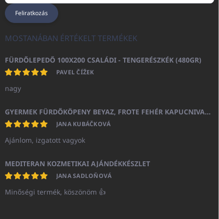
Feliratkozás
MOSTANÁBAN ÉRTÉKELT TERMÉKEK
FÜRDŐLEPEDŐ 100X200 CSALÁDI - TENGERÉSZKÉK (480GR)
PAVEL ČÍŽEK
nagy
GYERMEK FÜRDŐKÖPENY BEYAZ, FROTE FEHÉR KAPUCNIVAL (400GR)
JANA KUBÁČKOVÁ
Ajánlom, izgatott vagyok
MEDITERAN KOZMETIKAI AJÁNDÉKKÉSZLET
JANA SADLOŇOVÁ
Minőségi termék, köszönöm 👍