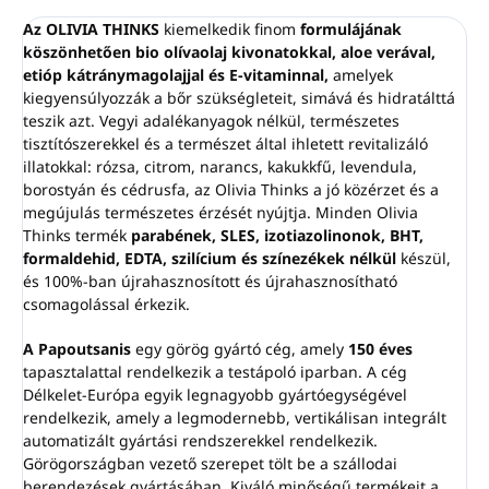
Az OLIVIA THINKS
kiemelkedik finom
formulájának
köszönhetően bio olívaolaj kivonatokkal, aloe verával,
etióp kátránymagolajjal és E-vitaminnal,
amelyek
kiegyensúlyozzák a bőr szükségleteit, simává és hidratálttá
teszik azt. Vegyi adalékanyagok nélkül, természetes
tisztítószerekkel és a természet által ihletett revitalizáló
illatokkal: rózsa, citrom, narancs, kakukkfű, levendula,
borostyán és cédrusfa, az Olivia Thinks a jó közérzet és a
megújulás természetes érzését nyújtja. Minden Olivia
Thinks termék
parabének, SLES, izotiazolinonok, BHT,
formaldehid, EDTA, szilícium és színezékek nélkül
készül,
és 100%-ban újrahasznosított és újrahasznosítható
csomagolással érkezik.
A Papoutsanis
egy görög gyártó cég, amely
150 éves
tapasztalattal rendelkezik a testápoló iparban. A cég
Délkelet-Európa egyik legnagyobb gyártóegységével
rendelkezik, amely a legmodernebb, vertikálisan integrált
automatizált gyártási rendszerekkel rendelkezik.
Görögországban vezető szerepet tölt be a szállodai
berendezések gyártásában. Kiváló minőségű termékeit a