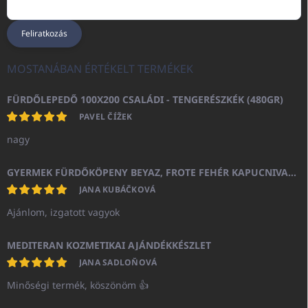
Feliratkozás
MOSTANÁBAN ÉRTÉKELT TERMÉKEK
FÜRDŐLEPEDŐ 100X200 CSALÁDI - TENGERÉSZKÉK (480GR)
PAVEL ČÍŽEK
nagy
GYERMEK FÜRDŐKÖPENY BEYAZ, FROTE FEHÉR KAPUCNIVAL (400GR)
JANA KUBÁČKOVÁ
Ajánlom, izgatott vagyok
MEDITERAN KOZMETIKAI AJÁNDÉKKÉSZLET
JANA SADLOŇOVÁ
Minőségi termék, köszönöm 👍