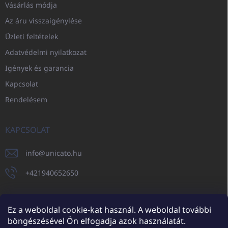
Vásárlás módja
Az áru visszaigénylése
Üzleti feltételek
Adatvédelmi nyilatkozat
Igények és garancia
Kapcsolat
Rendelésem
KAPCSOLAT
info
@
unicato.hu
+421940652650
Ez a weboldal cookie-kat használ. A weboldal további
böngészésével Ön elfogadja azok használatát.
UNICATO.sk
UNICATOshop.cz
UNICATO.at
UNICATO.hu