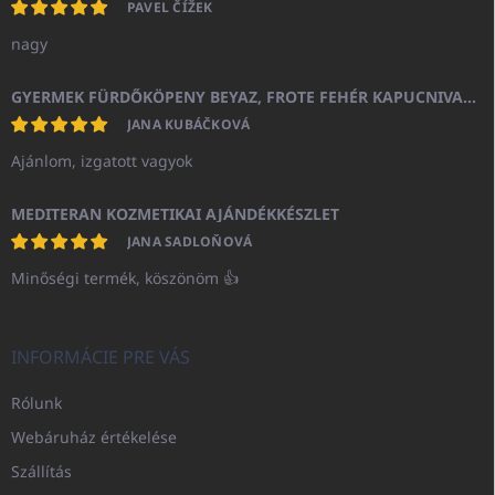
PAVEL ČÍŽEK
nagy
GYERMEK FÜRDŐKÖPENY BEYAZ, FROTE FEHÉR KAPUCNIVAL (400GR)
JANA KUBÁČKOVÁ
Ajánlom, izgatott vagyok
MEDITERAN KOZMETIKAI AJÁNDÉKKÉSZLET
JANA SADLOŇOVÁ
Minőségi termék, köszönöm 👍
INFORMÁCIE PRE VÁS
Rólunk
Webáruház értékelése
Szállítás