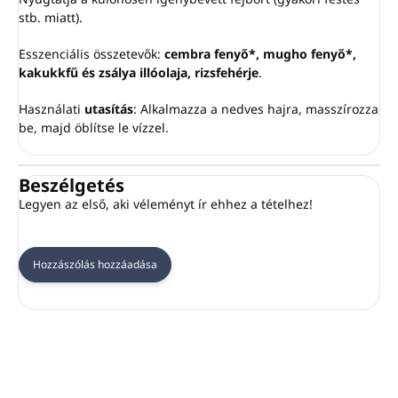
stb. miatt).
Esszenciális összetevők:
cembra fenyő*, mugho fenyő*,
kakukkfű és zsálya illóolaja, rizsfehérje
.
Használati
utasítás
: Alkalmazza a nedves hajra, masszírozza
be, majd öblítse le vízzel.
Beszélgetés
Legyen az első, aki véleményt ír ehhez a tételhez!
Hozzászólás hozzáadása