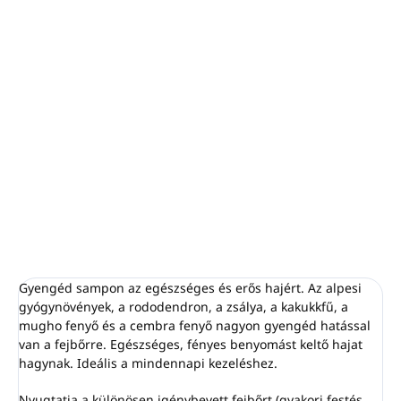
−
+
Hozzáadás a kosárhoz
Kíméletes sampon az életerős és erős hajért.
alpesi gyógynövényeket, rododendron, zsálya,
kakukkfű...
Sampon 250ml - ROSALPINA Body Care by PIROCHE.
RÉSZLETES INFORMÁCIÓ
KÉRDÉS
NYOMON KÖVETÉS
Gyengéd sampon az egészséges és erős hajért. Az alpesi
gyógynövények, a rododendron, a zsálya, a kakukkfű, a
mugho fenyő és a cembra fenyő nagyon gyengéd hatással
van a fejbőrre. Egészséges, fényes benyomást keltő hajat
hagynak. Ideális a mindennapi kezeléshez.
Nyugtatja a különösen igénybevett fejbőrt (gyakori festés