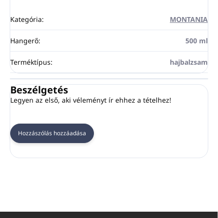
Kategória
:
MONTANIA
Hangerő
:
500 ml
Terméktípus
:
hajbalzsam
Beszélgetés
Legyen az első, aki véleményt ír ehhez a tételhez!
Hozzászólás hozzáadása
L