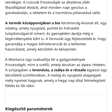
vendéget. A csúcsok frissességét az általános jólét
filozófiájával ötvözik, ahol minden napi gesztus a
gondoskodás, a védelem és a harmónia pillanatává válik.
A termék középpontjában a bio
körömvirág-kivonat áll, egy
növény, amely nyugtató, puhító és hidratáló
tulajdonságairól ismert, és gyengéden ápolja még a
legérzékenyebb bőrt is. A formulát úgy fejlesztették ki, hogy
garantálja a magas bőrtoleranciát és a kellemes
használatot, amely körülöleli és kényezteti.
A Montania úgy szabadítja fel a gyógynövények
frissességét, mint a szellő, amely átsuhan az alpesi réteken.
A szívjegyben a
levendula, a zsálya és a rózsafa
egyesül egy
körülölelő szimfóniában. A meleg és nyugtató alapjegyek
mély nyomot hagynak, amely a hegyi nap által felmelegített
földet és fát idézi.
Kiegészítő paraméterek