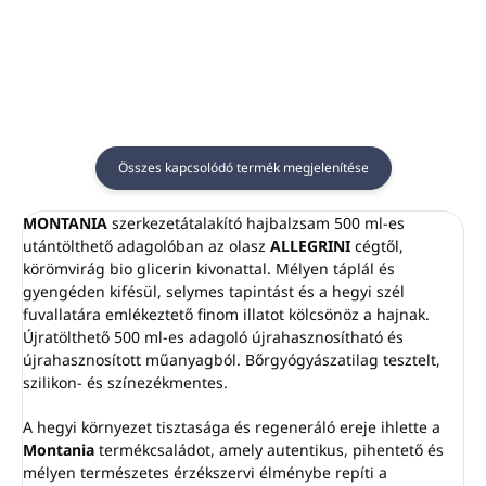
pumpás adagolóhoz.
pumpás adagolóhoz.
A falra rögzítés
A falra rögzítés
csavarokkal vagy
csavarokkal vagy
ragasztóval történik.
ragasztóval történik.
Szín:
ezüst
Szín:
fekete
Ellenáll az illetéktelen
Ellenáll az illetéktelen
manipulációnak.
manipulációnak.
Összes kapcsolódó termék megjelenítése
MONTANIA
szerkezetátalakító hajbalzsam 500 ml-es
utántölthető adagolóban az olasz
ALLEGRINI
cégtől,
körömvirág bio glicerin kivonattal. Mélyen táplál és
gyengéden kifésül, selymes tapintást és a hegyi szél
fuvallatára emlékeztető finom illatot kölcsönöz a hajnak.
Újratölthető 500 ml-es adagoló újrahasznosítható és
újrahasznosított műanyagból. Bőrgyógyászatilag tesztelt,
szilikon- és színezékmentes.
A hegyi környezet tisztasága és regeneráló ereje ihlette a
Montania
termékcsaládot, amely autentikus, pihentető és
mélyen természetes érzékszervi élménybe repíti a