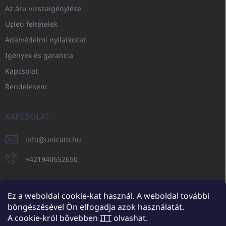
Az áru visszaigénylése
Üzleti feltételek
Adatvédelmi nyilatkozat
Igények és garancia
Kapcsolat
Rendelésem
KAPCSOLAT
info
@
unicato.hu
+421940652650
Ez a weboldal cookie-kat használ. A weboldal további
böngészésével Ön elfogadja azok használatát.
UNICATO.sk
UNICATOshop.cz
UNICATO.at
UNICATO.hu
A cookie-król bővebben
ITT
olvashat.
UNICATOshop.pl
UNICATOshop.de