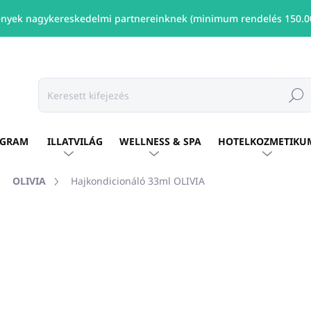
nyek nagykereskedelmi partnereinknek (minimum rendelés 150.00
Keresé
OGRAM
ILLATVILÁG
WELLNESS & SPA
HOTELKOZMETIKU
OLIVIA
Hajkondicionáló 33ml OLIVIA
shez
MÁRKA:
OLIVIA
Ft173
/ db
Ft141 ÁFA nélkül
Egységár:
ELÉRHETŐ
(1176 DB)