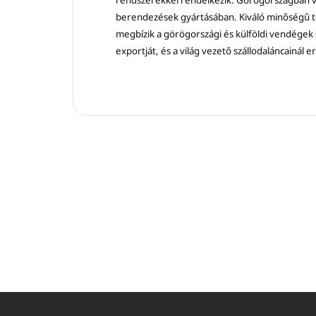
rendszerekkel rendelkezik. Görögországban vez
berendezések gyártásában. Kiváló minőségű t
megbízik a görögországi és külföldi vendégek
exportját, és a világ vezető szállodaláncainál e
L
á