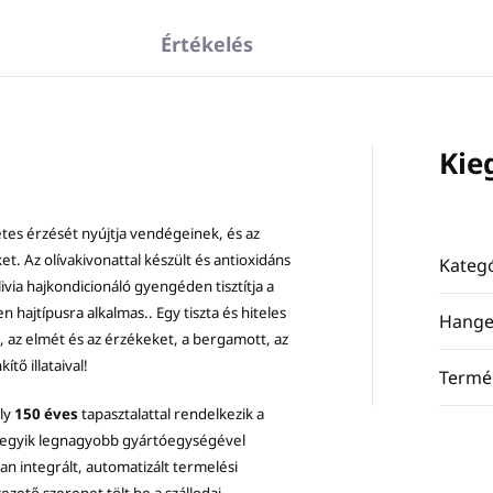
Értékelés
Kie
tes érzését nyújtja vendégeinek, és az
t. Az olívakivonattal készült és antioxidáns
Kategó
livia hajkondicionáló gyengéden tisztítja a
 hajtípusra alkalmas.. Egy tiszta és hiteles
Hange
t, az elmét és az érzékeket, a bergamott, az
tő illataival!
Termé
ely
150 éves
tapasztalattal rendelkezik a
pa egyik legnagyobb gyártóegységével
n integrált, automatizált termelési