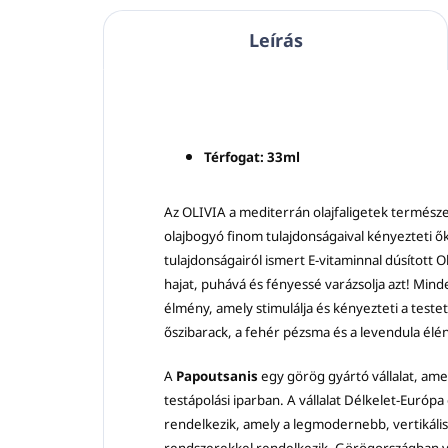
Leírás
Térfogat: 33ml
Az OLIVIA a mediterrán olajfaligetek természe
olajbogyó finom tulajdonságaival kényezteti őke
tulajdonságairól ismert E-vitaminnal dúsított O
hajat, puhává és fényessé varázsolja azt! Minden
élmény, amely stimulálja és kényezteti a teste
őszibarack, a fehér pézsma és a levendula élénkí
A
Papoutsanis
egy görög gyártó vállalat, am
testápolási iparban. A vállalat Délkelet-Euró
rendelkezik, amely a legmodernebb, vertikálisa