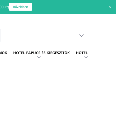
0 Ft)
✕
Bővebben
ÜRES KOSÁR
s
KOSÁR
MOK
HOTEL PAPUCS ÉS KIEGÉSZÍTŐK
HOTEL TEXTIL
HOTE