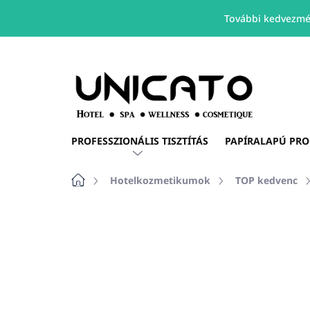
További kedvezmé
Ugrás
a
fő
tartalomhoz
PROFESSZIONÁLIS TISZTÍTÁS
PAPÍRALAPÚ PR
Kezdőlap
Hotelkozmetikumok
TOP kedvenc
Nincs értékelés
Ugrás az értékelé