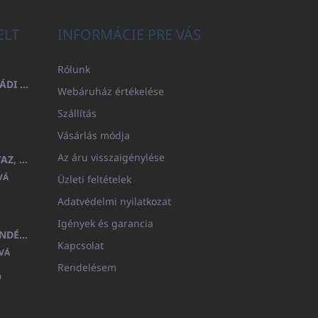
ELT
INFORMÁCIE PRE VÁS
Rólunk
FÜRDŐLEPEDŐ 100X200 CSALÁDI - TENGERÉSZKÉK (480GR)
Webáruház értékelése
Szállítás
Vásárlás módja
Az áru visszaigénylése
GYERMEK FÜRDŐKÖPENY BEYAZ, FROTE FEHÉR KAPUCNIVAL (400GR)
VÁ
Üzleti feltételek
Adatvédelmi nyilatkozat
Igények és garancia
MEDITERAN KOZMETIKAI AJÁNDÉKKÉSZLET
Kapcsolat
VÁ
Rendelésem
