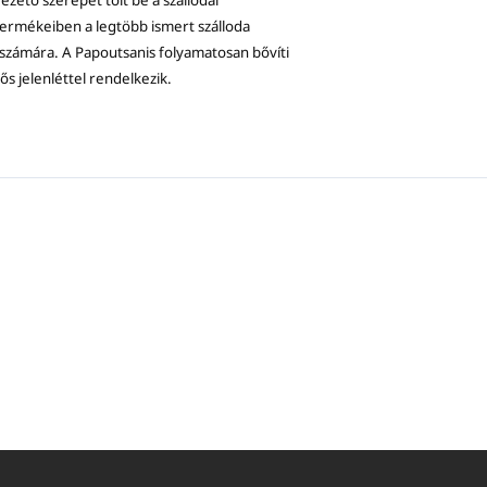
ető szerepet tölt be a szállodai
ermékeiben a legtöbb ismert szálloda
 számára. A Papoutsanis folyamatosan bővíti
rős jelenléttel rendelkezik.