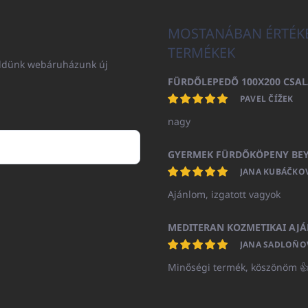
MOSTANÁBAN ÉRTÉK
TERMÉKEK
küldünk webáruházunk új
PAVEL ČÍŽEK
nagy
JANA KUBÁČKO
Ajánlom, izgatott vagyok
JANA SADLOŇO
Minőségi termék, köszönöm 