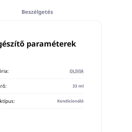
Beszélgetés
gészítő paraméterek
ria
:
OLIVIA
rő
:
33 ml
ktípus
:
Kondicionáló