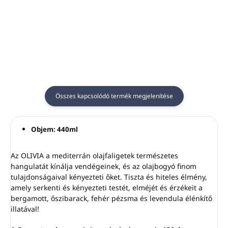
Szín:
fekete
műanyag tartóihoz.
A tartót a falra ragasztják,
Fekete szín
a patront a tartóba
Anyaga: műanyag
helyezik, a fogantyú pedig
biztosítja a patront a lopás
ellen.
A kulcs külön kapható.
Alkalmas a
SKIN
Összes kapcsolódó termék megjelenítése
ESSENTIALS, OLIVE CARE,
SARBACANE, OLIVIA, LE
JARDIN MED
Objem: 440ml
termékekhez
Az OLIVIA a mediterrán olajfaligetek természetes
hangulatát kínálja vendégeinek, és az olajbogyó finom
tulajdonságaival kényezteti őket. Tiszta és hiteles élmény,
amely serkenti és kényezteti testét, elméjét és érzékeit a
bergamott, őszibarack, fehér pézsma és levendula élénkítő
illatával!