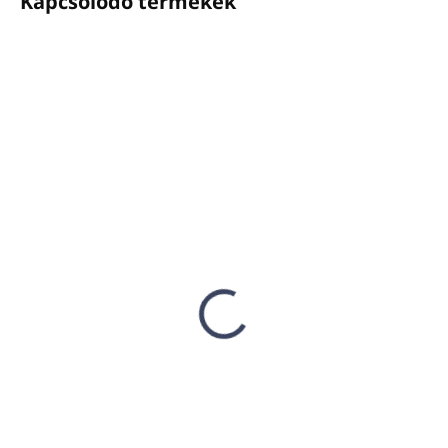
Kapcsolódó termékek
ELÉRHETŐ
ELÉRHETŐ
(112 DB)
(8 DB)
INVISIBLE tartó
Kulcs INVISIBLE
pumpás adagolókhoz
műanyag tartókhoz
(műanyag, fekete)
Ft1 244
Ft1 801
Ft1 011 ÁFA nélkül
Ft1 464 ÁFA nélkül
Kosárba
Kosárba
Külön kulcs az INVISBLE
Anyaga: műanyag
szivattyúadagolók