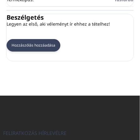
Beszélgetés
Legyen az első, aki véleményt ír ehhez a tételhez!
Hozzászólás hozzáadása
L
á
b
l
é
c
FELIRATKOZÁS HÍRLEVÉLRE