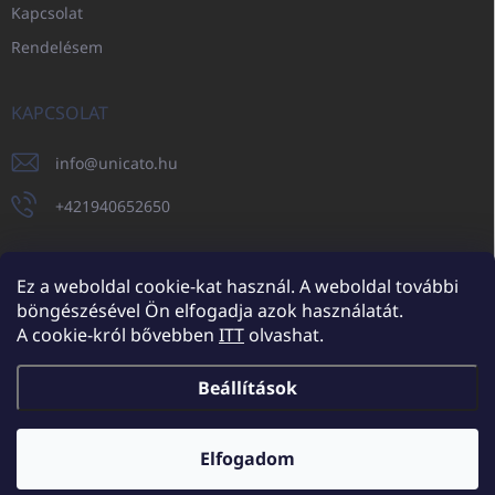
Kapcsolat
Rendelésem
KAPCSOLAT
info
@
unicato.hu
+421940652650
Ez a weboldal cookie-kat használ. A weboldal további
böngészésével Ön elfogadja azok használatát.
UNICATO.sk
UNICATOshop.cz
UNICATO.at
UNICATO.hu
A cookie-król bővebben
ITT
olvashat.
UNICATOshop.pl
UNICATOshop.de
Beállítások
Copyright 2026
UNICATO.hu
. Minden jog fenntartva.
Süti beállítások
szerkesztése
Elfogadom
További kedvezmények nagykereskedelmi partnereinknek (minimum
rendelés 150.000 Ft)
✕
Shoptet készítette