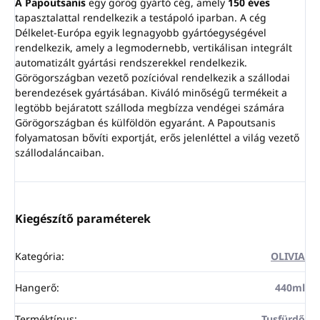
A Papoutsanis
egy görög gyártó cég, amely
150 éves
tapasztalattal rendelkezik a testápoló iparban. A cég
Délkelet-Európa egyik legnagyobb gyártóegységével
rendelkezik, amely a legmodernebb, vertikálisan integrált
automatizált gyártási rendszerekkel rendelkezik.
Görögországban vezető pozícióval rendelkezik a szállodai
berendezések gyártásában. Kiváló minőségű termékeit a
legtöbb bejáratott szálloda megbízza vendégei számára
Görögországban és külföldön egyaránt. A Papoutsanis
folyamatosan bővíti exportját, erős jelenléttel a világ vezető
szállodaláncaiban.
Kiegészítő paraméterek
Kategória
:
OLIVIA
Hangerő
:
440ml
Terméktípus
:
Tusfürdő