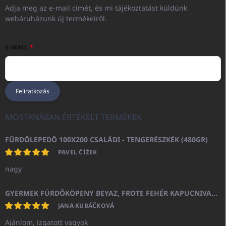
Adja meg az e-mail címét, és mi tájékoztatást küldünk
webáruházunk új termékeiről.
E-MAIL
Feliratkozás
MOSTANÁBAN ÉRTÉKELT TERMÉKEK
FÜRDŐLEPEDŐ 100X200 CSALÁDI - TENGERÉSZKÉK (480GR)
PAVEL ČÍŽEK
nagy
GYERMEK FÜRDŐKÖPENY BEYAZ, FROTE FEHÉR KAPUCNIVAL (400GR)
JANA KUBÁČKOVÁ
Ajánlom, izgatott vagyok