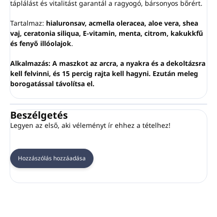
táplálást és vitalitást garantál a ragyogó, bársonyos bőrért.
Tartalmaz:
hialuronsav, acmella oleracea, aloe vera, shea
vaj, ceratonia siliqua, E-vitamin, menta, citrom, kakukkfű
és fenyő illóolajok
.
Alkalmazás: A maszkot az arcra, a nyakra és a dekoltázsra
kell felvinni, és 15 percig rajta kell hagyni. Ezután meleg
borogatással távolítsa el.
Beszélgetés
Legyen az első, aki véleményt ír ehhez a tételhez!
Hozzászólás hozzáadása