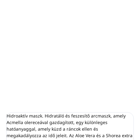
−
+
Hozzáadás a kosárhoz
Hidratáló és feszesítő arcmaszk
Hialuronsavat, Acmella Oleraceát, Aloe verát
tartalmaz
Csomagolás 150ml
PURE HYDRATION HYDROAKTÍV MASK 150ml a
PIROCHE-tól
RÉSZLETES INFORMÁCIÓ
KÉRDÉS
NYOMON KÖVETÉS
Hidroaktív maszk. Hidratáló és feszesítő arcmaszk, amely
Acmella olereceával gazdagított, egy különleges
hatóanyaggal, amely küzd a ráncok ellen és
megakadályozza az idő jeleit. Az Aloe Vera és a Shorea extra