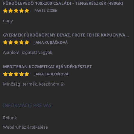
FÜRDŐLEPEDŐ 100X200 CSALÁDI - TENGERÉSZKÉK (480GR)
PAVEL ČÍŽEK
nagy
GYERMEK FÜRDŐKÖPENY BEYAZ, FROTE FEHÉR KAPUCNIVAL (400GR)
JANA KUBÁČKOVÁ
Ajánlom, izgatott vagyok
MEDITERAN KOZMETIKAI AJÁNDÉKKÉSZLET
JANA SADLOŇOVÁ
Minőségi termék, köszönöm 👍
INFORMÁCIE PRE VÁS
Rólunk
Webáruház értékelése