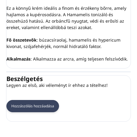
Ez a könnyű krém ideális a finom és érzékeny bőrre, amely
hajlamos a kupérosodásra. A Hamamelis tonizáló és
összehúzó hatású. Az orbáncfű nyugtat, védi és erősíti az
ereket, valamint ellenállóbbá teszi azokat.
Fő összetevők
: búzacsíraolaj, hamamelis és hypericum
kivonat, szójafehérjék, normál hidratáló faktor.
Alkalmazás
: Alkalmazza az arcra, amíg teljesen felszívódik.
Beszélgetés
Legyen az első, aki véleményt ír ehhez a tételhez!
Hozzászólás hozzáadása