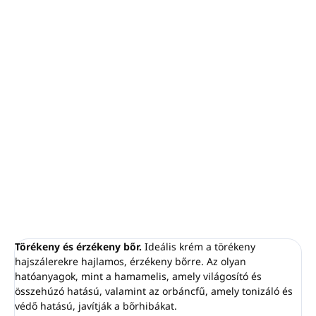
−
+
Hozzáadás a kosárhoz
Hidrocelluláris krém a finom és érzékeny bőrre.
Törékeny hajszálerekre hajlamos bőrre.
CREME HYDROCELLULAIRE 50ml FACE CARE
PIROCHE.
RÉSZLETES INFORMÁCIÓ
KÉRDÉS
NYOMON KÖVETÉS
Törékeny és érzékeny bőr.
Ideális krém a törékeny
hajszálerekre hajlamos, érzékeny bőrre. Az olyan
hatóanyagok, mint a hamamelis, amely világosító és
összehúzó hatású, valamint az orbáncfű, amely tonizáló és
védő hatású, javítják a bőrhibákat.