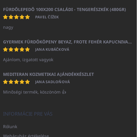
FÜRDŐLEPEDŐ 100X200 CSALÁDI - TENGERÉSZKÉK (480GR)
PAVEL ČÍŽEK
nagy
GYERMEK FÜRDŐKÖPENY BEYAZ, FROTE FEHÉR KAPUCNIVAL (400GR)
JANA KUBÁČKOVÁ
Ajánlom, izgatott vagyok
MEDITERAN KOZMETIKAI AJÁNDÉKKÉSZLET
JANA SADLOŇOVÁ
Minőségi termék, köszönöm 👍
INFORMÁCIE PRE VÁS
Rólunk
Webáruház értékelése