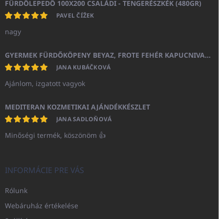
FÜRDŐLEPEDŐ 100X200 CSALÁDI - TENGERÉSZKÉK (480GR)
PAVEL ČÍŽEK
nagy
GYERMEK FÜRDŐKÖPENY BEYAZ, FROTE FEHÉR KAPUCNIVAL (400GR)
JANA KUBÁČKOVÁ
Ajánlom, izgatott vagyok
MEDITERAN KOZMETIKAI AJÁNDÉKKÉSZLET
JANA SADLOŇOVÁ
Minőségi termék, köszönöm 👍
INFORMÁCIE PRE VÁS
Rólunk
Webáruház értékelése