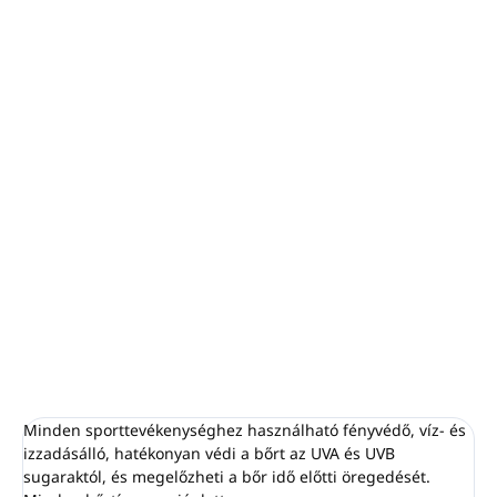
−
+
Hozzáadás a kosárhoz
Naptej minden sporttevékenységhez, víz- és
izzadásálló.
Hatékonyan védi a bőrt az UVA és UVB sugárzástól, és
megelőzheti a bőr idő előtti öregedését.
HIGH PROTECTION SUN CREAM SPF 30 SPORTS by
PIROCHE
RÉSZLETES INFORMÁCIÓ
KÉRDÉS
NYOMON KÖVETÉS
Minden sporttevékenységhez használható fényvédő, víz- és
izzadásálló, hatékonyan védi a bőrt az UVA és UVB
sugaraktól, és megelőzheti a bőr idő előtti öregedését.