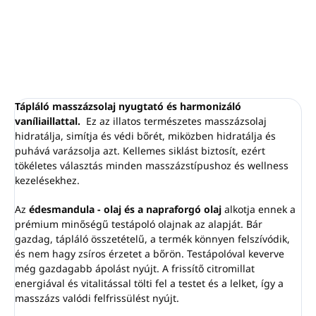
RÉSZLETES INFORMÁCIÓ
KÉRDÉS
NYOMON KÖVETÉS
Tápláló masszázsolaj nyugtató és harmonizáló
vaníliaillattal.
Ez az illatos természetes masszázsolaj
hidratálja, simítja és védi bőrét, miközben hidratálja és
puhává varázsolja azt. Kellemes siklást biztosít, ezért
tökéletes választás minden masszázstípushoz és wellness
kezelésekhez.
Az
édesmandula - olaj és a napraforgó olaj
alkotja ennek a
prémium minőségű testápoló olajnak az alapját.
Bár
gazdag, tápláló összetételű, a termék könnyen felszívódik,
és nem hagy zsíros érzetet a bőrön. Testápolóval keverve
még gazdagabb ápolást nyújt. A frissítő citromillat
energiával és vitalitással tölti fel a testet és a lelket, így a
masszázs valódi felfrissülést nyújt.