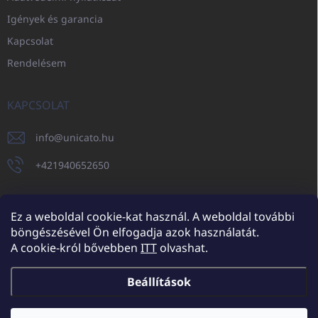
Igények és garancia
Kapcsolat
Rendelésem
KAPCSOLAT
info
@
unicato.hu
+421940652650
Ez a weboldal cookie-kat használ. A weboldal további
böngészésével Ön elfogadja azok használatát.
UNICATO.sk
UNICATOshop.cz
UNICATO.at
UNICATO.hu
A cookie-król bővebben
ITT
olvashat.
UNICATOshop.pl
UNICATOshop.de
Beállítások
Copyright 2026
UNICATO.hu
. Minden jog fenntartva.
Süti beállítások