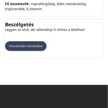
Fő összetevők
: napraforgóolaj, édes mandulaolaj,
trigliceridek, E-vitamin.
Beszélgetés
Legyen az első, aki véleményt ír ehhez a tételhez!
Hozzászólás hozzáadása
L
á
b
l