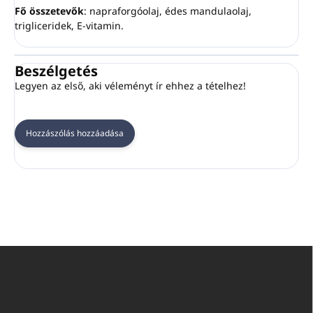
Fő összetevők
: napraforgóolaj, édes mandulaolaj,
trigliceridek, E-vitamin.
Beszélgetés
Legyen az első, aki véleményt ír ehhez a tételhez!
Hozzászólás hozzáadása
L
á
b
l