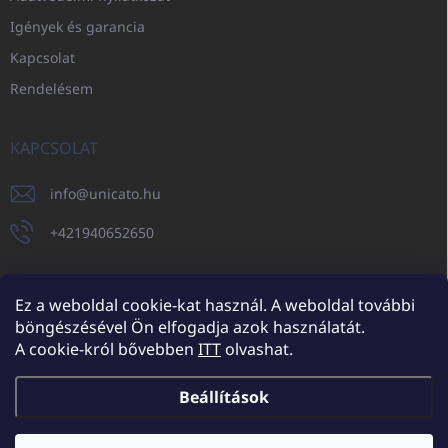
Igények és garancia
Kapcsolat
Rendelésem
KAPCSOLAT
info
@
unicato.hu
+421940652650
Ez a weboldal cookie-kat használ. A weboldal további
böngészésével Ön elfogadja azok használatát.
UNICATO.sk
UNICATOshop.cz
UNICATO.at
UNICATO.hu
A cookie-król bővebben
ITT
olvashat.
UNICATOshop.pl
UNICATOshop.de
Beállítások
Copyright 2026
UNICATO.hu
. Minden jog fenntartva.
Süti beállítások