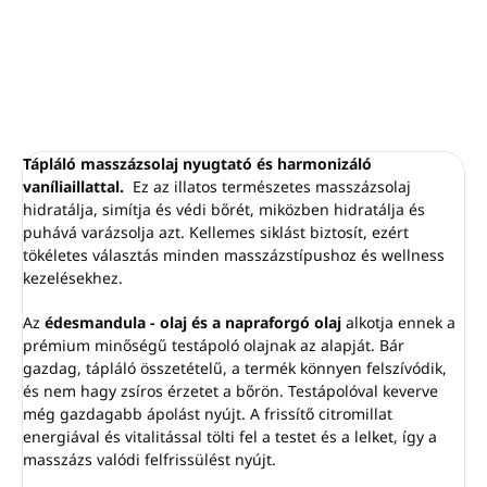
RÉSZLETES INFORMÁCIÓ
KÉRDÉS
NYOMON KÖVETÉS
Tápláló masszázsolaj nyugtató és harmonizáló
vaníliaillattal.
Ez az illatos természetes masszázsolaj
hidratálja, simítja és védi bőrét, miközben hidratálja és
puhává varázsolja azt. Kellemes siklást biztosít, ezért
tökéletes választás minden masszázstípushoz és wellness
kezelésekhez.
Az
édesmandula - olaj és a napraforgó olaj
alkotja ennek a
prémium minőségű testápoló olajnak az alapját.
Bár
gazdag, tápláló összetételű, a termék könnyen felszívódik,
és nem hagy zsíros érzetet a bőrön. Testápolóval keverve
még gazdagabb ápolást nyújt. A frissítő citromillat
energiával és vitalitással tölti fel a testet és a lelket, így a
masszázs valódi felfrissülést nyújt.