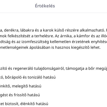
Értékelés
 derékra, lábakra és a karok külső részére alkalmazható. Fiz
zmok felkészítését a terhelésre. Az árnika, a kámfor és az ill
dtság és az izomfeszültség kellemetlen érzetének enyhíté
netlenségeinek ápolásában is hasznos kiegészítő lehet.
zító és regeneráló tulajdonságairól, támogatja a bőr megú
ó, bőrápoló és tonizáló hatású
énkítő, melegítő hatású
gést és frissítő hatású
et biztosít, élénkítő hatású