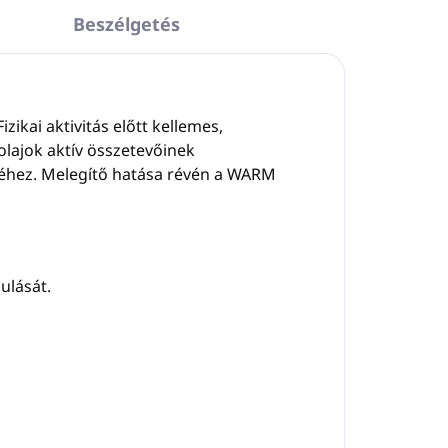
Beszélgetés
ikai aktivitás előtt kellemes,
óolajok aktív összetevőinek
séhez. Melegítő hatása révén a WARM
julását.