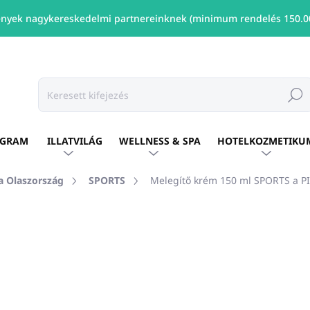
nyek nagykereskedelmi partnereinknek (minimum rendelés 150.00
Keresé
OGRAM
ILLATVILÁG
WELLNESS & SPA
HOTELKOZMETIKU
 Olaszország
SPORTS
Melegítő krém 150 ml SPORTS a P
shez
MÁRKA:
SPORTS
Ft8 613
/ db
Ft7 002 ÁFA nélkül
Egységár:
ELÉRHETŐ
(2 DB)