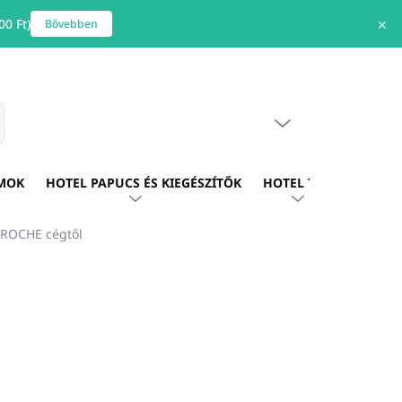
0 Ft)
✕
Bővebben
ÜRES KOSÁR
s
KOSÁR
MOK
HOTEL PAPUCS ÉS KIEGÉSZÍTŐK
HOTEL TEXTIL
HOTE
IROCHE cégtől