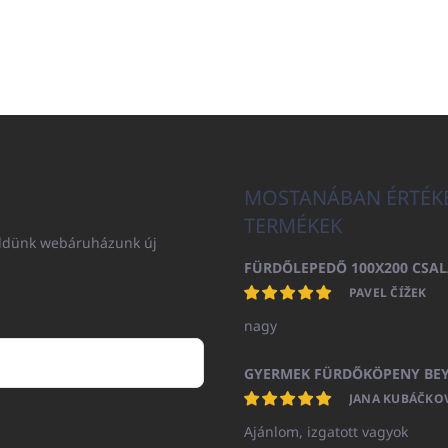
MOSTANÁBAN ÉRTÉK
TERMÉKEK
küldünk webáruházunk új
PAVEL ČÍŽEK
nagy
JANA KUBÁČKO
Ajánlom, izgatott vagyok