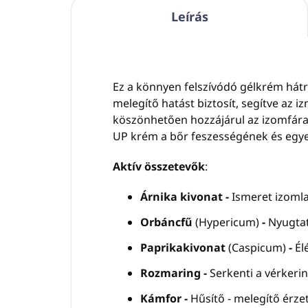
Leírás
Ez a könnyen felszívódó gélkrém hátra,
melegítő hatást biztosít, segítve az i
köszönhetően hozzájárul az izomfára
UP krém a bőr feszességének és egye
Aktív összetevők
:
Árnika kivonat -
Ismeret izomla
Orbáncfű
(Hypericum)
-
Nyugtat
Paprikakivonat
(Caspicum)
-
Él
Rozmaring -
Serkenti a vérkerin
Kámfor -
Hűsítő - melegítő érzet