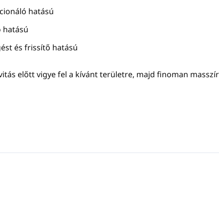
cionáló hatású
ó hatású
ést és frissítő hatású
tivitás előtt vigye fel a kívánt területre, majd finoman massz