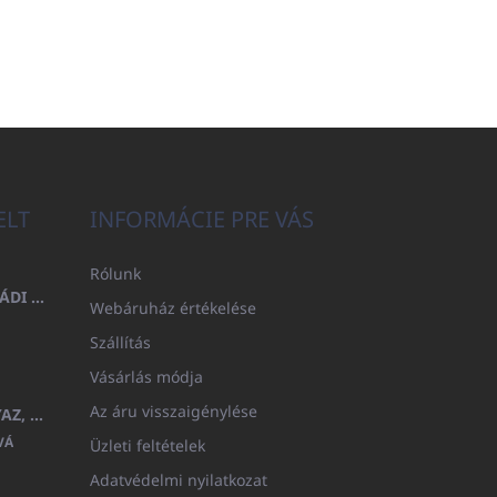
ELT
INFORMÁCIE PRE VÁS
Rólunk
FÜRDŐLEPEDŐ 100X200 CSALÁDI - TENGERÉSZKÉK (480GR)
Webáruház értékelése
Szállítás
Vásárlás módja
Az áru visszaigénylése
GYERMEK FÜRDŐKÖPENY BEYAZ, FROTE FEHÉR KAPUCNIVAL (400GR)
VÁ
Üzleti feltételek
Adatvédelmi nyilatkozat