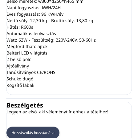
Belső méretek: w300*d250*h465 mm
Napi fogyasztás: kWH/24H
Éves fogyasztás: 96 KWH/év
Nettó súly: 12,30 kg - Bruttó súly: 13,80 kg
Hűtés: R600a
Automatikus leolvasztás
Watt: 63W - Feszültség: 220V-240V, 50-60Hz
Megfordítható ajtók
Beltéri LED világítás
2 belső polc
Ajtóállvány
Tanúsítványok CE/ROHS
Schuko dugó
Rögzítő lábak
Beszélgetés
Legyen az első, aki véleményt ír ehhez a tételhez!
Hozzászólás hozzáadása