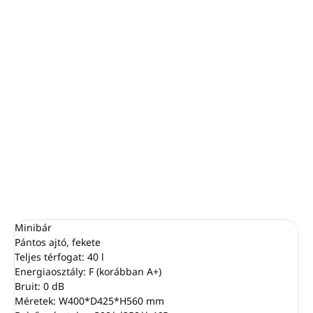
−
+
Hozzáadás a kosárhoz
Térfogat
40 liter
Fekete szín
Teljes ajtó
2 belső polc
Méretek: W400*D425*H560 mm
RÉSZLETES INFORMÁCIÓ
KÉRDÉS
NYOMON KÖVETÉS
Minibár
Pántos ajtó, fekete
Teljes térfogat: 40 l
Energiaosztály: F (korábban A+)
Bruit: 0 dB
Méretek: W400*D425*H560 mm