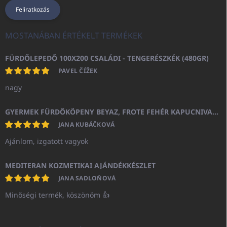
Feliratkozás
MOSTANÁBAN ÉRTÉKELT TERMÉKEK
FÜRDŐLEPEDŐ 100X200 CSALÁDI - TENGERÉSZKÉK (480GR)
PAVEL ČÍŽEK
nagy
GYERMEK FÜRDŐKÖPENY BEYAZ, FROTE FEHÉR KAPUCNIVAL (400GR)
JANA KUBÁČKOVÁ
Ajánlom, izgatott vagyok
MEDITERAN KOZMETIKAI AJÁNDÉKKÉSZLET
JANA SADLOŇOVÁ
Minőségi termék, köszönöm 👍