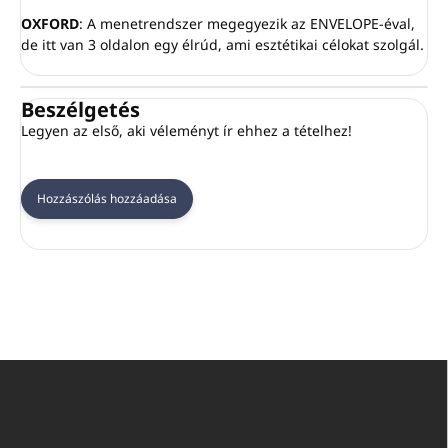
OXFORD
: A menetrendszer megegyezik az ENVELOPE-éval,
de itt van 3 oldalon egy élrúd, ami esztétikai célokat szolgál.
Beszélgetés
Legyen az első, aki véleményt ír ehhez a tételhez!
Hozzászólás hozzáadása
L
á
b
l