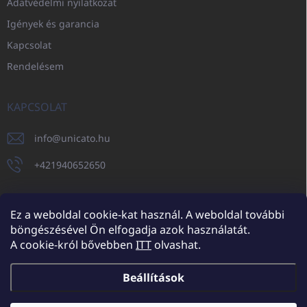
Adatvédelmi nyilatkozat
Igények és garancia
Kapcsolat
Rendelésem
KAPCSOLAT
info
@
unicato.hu
+421940652650
Ez a weboldal cookie-kat használ. A weboldal további
böngészésével Ön elfogadja azok használatát.
UNICATO.sk
UNICATOshop.cz
UNICATO.at
UNICATO.hu
A cookie-król bővebben
ITT
olvashat.
UNICATOshop.pl
UNICATOshop.de
Beállítások
Copyright 2026
UNICATO.hu
. Minden jog fenntartva.
Süti beállítások