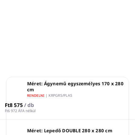
RASO szatén lepedő kollekció
100% fésült egyiptomi pamut, szatén, TC300
Szín: fehér
Termelés: Görögország
RÉSZLETES INFORMÁCIÓ
KÉRDÉS
NYOMON KÖVETÉS
Méret: Ágynemű egyszemélyes 170 x 280
cm
| KRPGRS/PLAS
RENDELNI
Ft8 575
/ db
Ft6 972 ÁFA nélkül
Méret: Lepedő DOUBLE 280 x 280 cm