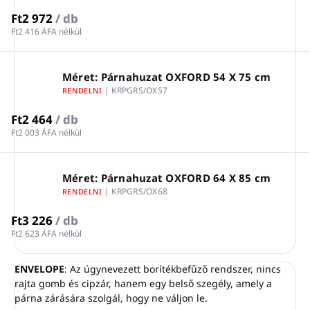
Ft2 972
/ db
Ft2 416 ÁFA nélkül
Méret: Párnahuzat OXFORD 54 X 75 cm
| KRPGRS/OX57
RENDELNI
Ft2 464
/ db
Ft2 003 ÁFA nélkül
Méret: Párnahuzat OXFORD 64 X 85 cm
| KRPGRS/OX68
RENDELNI
Ft3 226
/ db
Ft2 623 ÁFA nélkül
ENVELOPE
: Az úgynevezett borítékbefűző rendszer, nincs
rajta gomb és cipzár, hanem egy belső szegély, amely a
párna zárására szolgál, hogy ne váljon le.