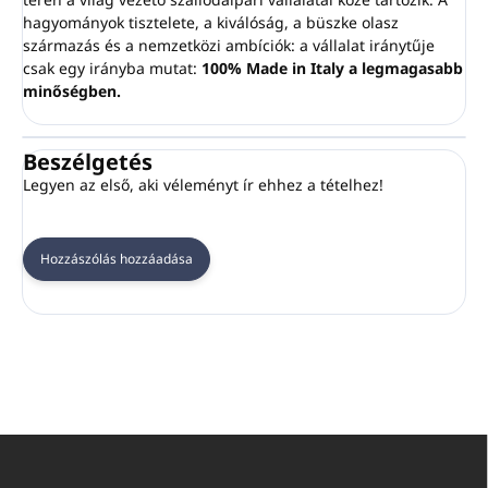
hagyományok tisztelete, a kiválóság, a büszke olasz
származás és a nemzetközi ambíciók: a vállalat iránytűje
csak egy irányba mutat:
100% Made in Italy a legmagasabb
minőségben.
Beszélgetés
Legyen az első, aki véleményt ír ehhez a tételhez!
Hozzászólás hozzáadása
L
á