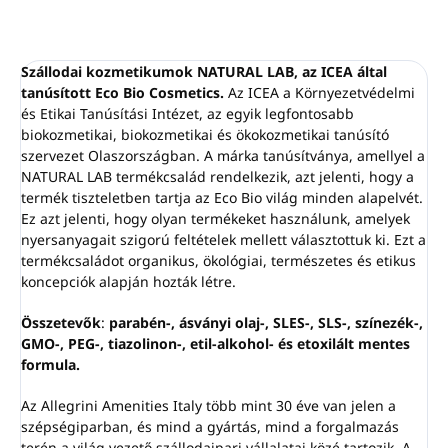
hidratálja és puhítja a
hajat.
Zab és körömvirág
Szállodai kozmetikumok
NATURAL LAB, az ICEA által
kivonatokat tartalmaz
tanúsított Eco Bio Cosmetics.
Az ICEA a Környezetvédelmi
és Etikai Tanúsítási Intézet, az egyik legfontosabb
A zöld tea, a citrusfélék,
biokozmetikai, biokozmetikai és ökokozmetikai tanúsító
a fehér fa és a pézsma
szervezet Olaszországban. A márka tanúsítványa, amellyel a
friss illatának
NATURAL LAB termékcsalád rendelkezik, azt jelenti, hogy a
kombinációja.
termék tiszteletben tartja az Eco Bio világ minden alapelvét.
Parabénektől, ásványi
Ez azt jelenti, hogy olyan termékeket használunk, amelyek
olajoktól, SLES-től, SLS-től,
nyersanyagait szigorú feltételek mellett választottuk ki. Ezt a
színezékektől, GMO-któl,
termékcsaládot organikus, ökológiai, természetes és etikus
koncepciók alapján hozták létre.
PEG-től, tiazolinontól és
etil-alkoholtól mentes
Összetevők
:
parabén-, ásványi olaj-, SLES-, SLS-, színezék-,
Bőrgyógyászatilag
GMO-, PEG-, tiazolinon-, etil-alkohol- és etoxilált mentes
tesztelt.
formula.
100%-ban
OLASZORSZÁGBAN készült
Az Allegrini Amenities Italy több mint 30 éve van jelen a
szépségiparban, és mind a gyártás, mind a forgalmazás
terén a világ vezető szállodaipari vállalatai közé tartozik. A