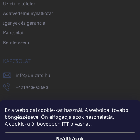
Üzleti feltételek
Adatvédelmi nyilatkozat
Igények és garancia
Kapcsolat
Rendelésem
KAPCSOLAT
info
@
unicato.hu
+421940652650
Ez a weboldal cookie-kat használ. A weboldal további
böngészésével Ön elfogadja azok használatát.
UNICATO.sk
UNICATOshop.cz
UNICATO.at
UNICATO.hu
A cookie-król bővebben
ITT
olvashat.
UNICATOshop.pl
UNICATOshop.de
Beállítások