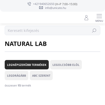
Ugrás
+421940652650
a
info@unicato.hu
fő
tartalomhoz
Márka
Keresés
NATURAL LAB
T
e
LEGNÉPSZERŰBB TERMÉKEK
LEGOLCSÓBB ELÖL
r
m
LEGDRÁGÁBB
ABC SZERINT
é
k
összesen
15
termék
e
T
k
e
r
r