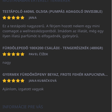
MOSTANÁBAN ÉRTÉKELT TERMÉKEK
TESTÁPOLÓ 440ML OLIVIA (PUMPÁS ADAGOLÓ INVISIBLE)
JANA
Ez a testápoló nagyszerű. A férjem hozott nekem egy mini
csomagot a wellnessközpontból. Imádom az illatát, még egy
ilyen illatú parfümöt is elfogadnék, gyönyörű.
FÜRDŐLEPEDŐ 100X200 CSALÁDI - TENGERÉSZKÉK (480GR)
PAVEL ČÍŽEK
nagy
GYERMEK FÜRDŐKÖPENY BEYAZ, FROTE FEHÉR KAPUCNIVAL (400GR)
JANA KUBÁČKOVÁ
Ajánlom, izgatott vagyok
INFORMÁCIE PRE VÁS