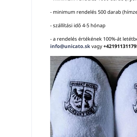
- minimum rendelés 500 darab (hímze
- szállítási idő 4-5 hónap
- a rendelés értékének 100%-át letétb
info@unicato.sk
vagy
+42191131179