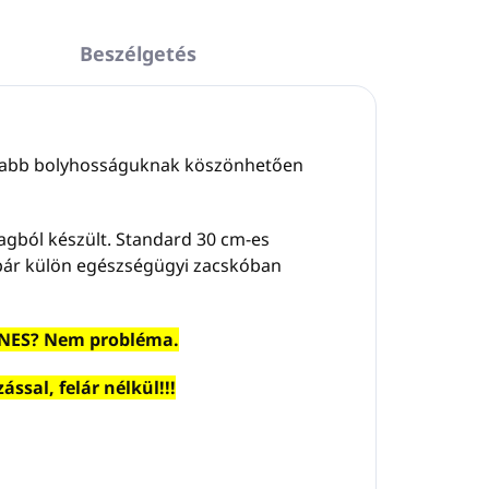
Beszélgetés
sszabb bolyhosságuknak köszönhetően
agból készült. Standard 30 cm-es
pár külön egészségügyi zacskóban
YENES? Nem probléma.
sal, felár nélkül!!!