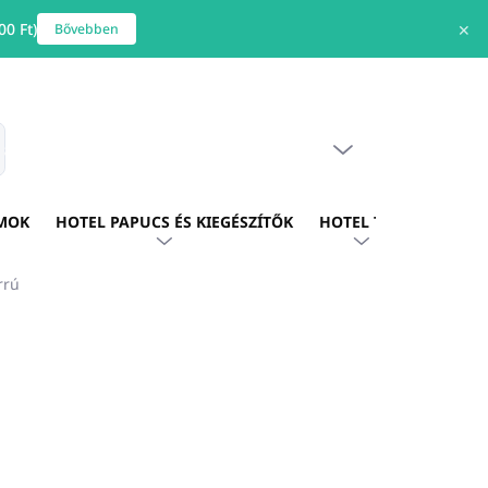
0 Ft)
✕
Bővebben
ÜRES KOSÁR
s
KOSÁR
MOK
HOTEL PAPUCS ÉS KIEGÉSZÍTŐK
HOTEL TEXTIL
HOTE
rrú