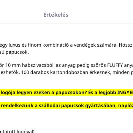
Értékelés
cs egy luxus és finom kombináció a vendégek számára. Ho
sú papucsok.
bőr 10 mm habszivacsból, az anyag pedig szőrös FLUFFY any
ímezhetők. 100 darabos kartondobozban érkeznek, minden 
t logója legyen ezeken a papucsokon? És a legjobb ING
 rendelkezünk a szállodai papucsok gyártásában, naplózás
tatott logóval)