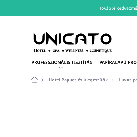
További kedvezmé
Ugrás
a
fő
tartalomhoz
PROFESSZIONÁLIS TISZTÍTÁS
PAPÍRALAPÚ PR
Kezdőlap
Hotel Papucs és kiegészítők
Luxus p
Nincs értékelés
Ugrás az értékelé