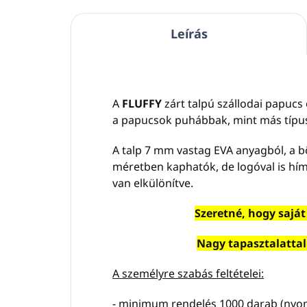
Leírás
A
FLUFFY
zárt talpú szállodai papu
a papucsok puhábbak, mint más típu
A talp 7 mm vastag EVA anyagból, a 
méretben kaphatók, de logóval is h
van elkülönítve.
Szeretné, hogy sajá
Nagy tapasztalattal
A személyre szabás feltételei:
- minimum rendelés 1000 darab (nyom