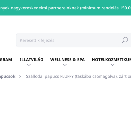
nyek nagykereskedelmi partnereinknek (minimum rendelés 150.00
Keresé
OGRAM
ILLATVILÁG
WELLNESS & SPA
HOTELKOZMETIKU
apucsok
Szállodai papucs FLUFFY (táskába csomagolva), zárt o
shez
Ft950
/ db
Ft772 ÁFA nélkül
Egységár:
ELÉRHETŐ
(683 DB)