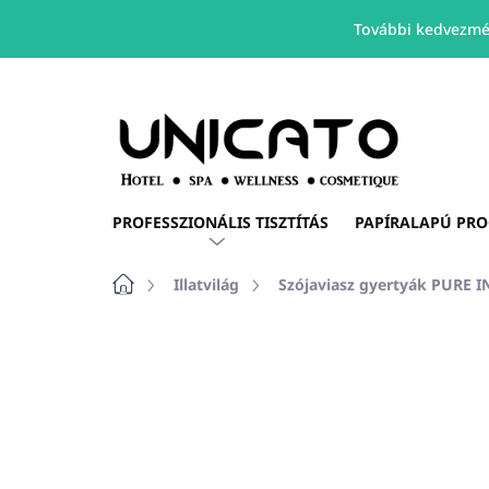
További kedvezmé
Ugrás
a
fő
tartalomhoz
PROFESSZIONÁLIS TISZTÍTÁS
PAPÍRALAPÚ PR
Kezdőlap
Illatvilág
Szójaviasz gyertyák PURE 
Nincs értékelés
Ugrás az értékelé