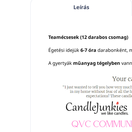
Leírás
Teamécsesek (12 darabos csomag)
Égetési idejük
6-7 óra
darabonként, m
A gyertyák
műanyag tégelyben
vann