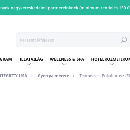
nyek nagykereskedelmi partnereinknek (minimum rendelés 150.00
Keresé
OGRAM
ILLATVILÁG
WELLNESS & SPA
HOTELKOZMETIKU
INTEGRITY USA
Gyertya mérete
Teamécses Eukaliptusz (
shez
MÁRKA:
PURE INTEGRITY USA
Ft5 526
/ db
Ft4 493 ÁFA nélkül
Egységár:
ELÉRHETŐ
(2 DB)