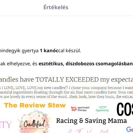
Értékelés
indegyik gyertya
1 kanóc
cal készül.
ak elhelyezve, és
esztétikus, díszdobozos csomagolásban