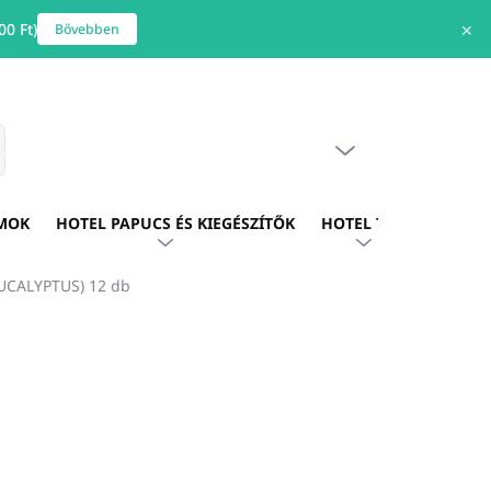
0 Ft)
✕
Bővebben
ÜRES KOSÁR
s
KOSÁR
MOK
HOTEL PAPUCS ÉS KIEGÉSZÍTŐK
HOTEL TEXTIL
HOTE
EUCALYPTUS) 12 db