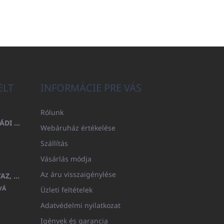
ELT
INFORMÁCIE PRE VÁS
Rólunk
FÜRDŐLEPEDŐ 100X200 CSALÁDI - TENGERÉSZKÉK (480GR)
Webáruház értékelése
Szállítás
Vásárlás módja
Az áru visszaigénylése
GYERMEK FÜRDŐKÖPENY BEYAZ, FROTE FEHÉR KAPUCNIVAL (400GR)
VÁ
Üzleti feltételek
Adatvédelmi nyilatkozat
Igények és garancia