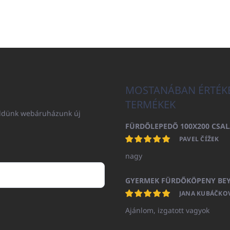
MOSTANÁBAN ÉRTÉK
TERMÉKEK
küldünk webáruházunk új
PAVEL ČÍŽEK
nagy
JANA KUBÁČKO
Ajánlom, izgatott vagyok