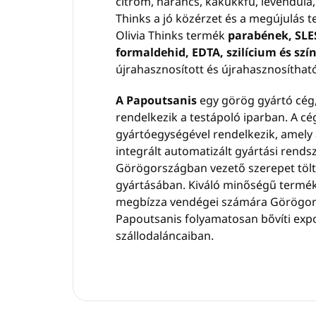
citrom, narancs, kakukkfű, levendula,
Thinks a jó közérzet és a megújulás 
Olivia Thinks termék
parabének, SLES
formaldehid, EDTA, szilícium és sz
újrahasznosított és újrahasznosíthat
A Papoutsanis
egy görög gyártó cég
rendelkezik a testápoló iparban. A c
gyártóegységével rendelkezik, amely 
integrált automatizált gyártási rends
Görögországban vezető szerepet tölt
gyártásában. Kiváló minőségű terméke
megbízza vendégei számára Görögors
Papoutsanis folyamatosan bővíti export
szállodaláncaiban.