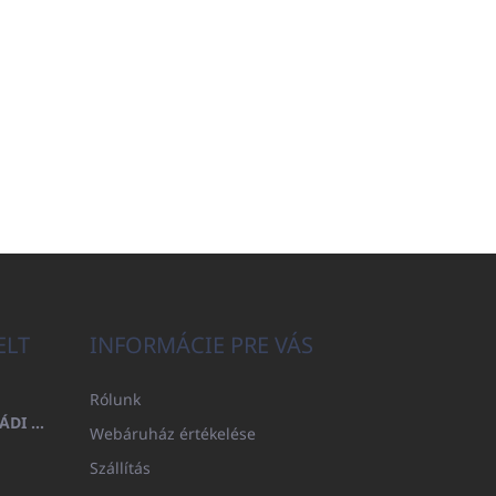
ELT
INFORMÁCIE PRE VÁS
Rólunk
FÜRDŐLEPEDŐ 100X200 CSALÁDI - TENGERÉSZKÉK (480GR)
Webáruház értékelése
Szállítás