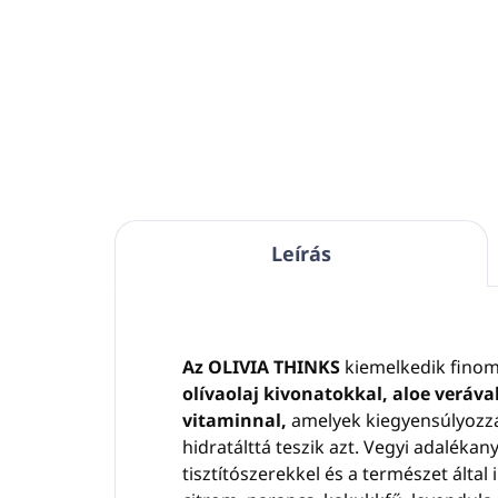
Pumpás adagoló
380ml
MÁGNESES tartón.
Kivonatok olívaolajból,
szkvalénből, Aloe verából, E-
vitaminból és panthenolból
Űrtartalom: 380 ml
Bőrgyógyászatilag tesztelt.
Parabének, szilikonok, ásványi
Leírás
olajok, ftalátok és színezékek
nélkül.
Görögországban
készült.
Az OLIVIA THINKS
kiemelkedik fino
olívaolaj kivonatokkal, aloe veráva
vitaminnal,
amelyek kiegyensúlyozzák
hidratálttá teszik azt. Vegyi adaléka
tisztítószerekkel és a természet által ih