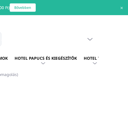
0 Ft)
✕
Bővebben
ÜRES KOSÁR
s
KOSÁR
MOK
HOTEL PAPUCS ÉS KIEGÉSZÍTŐK
HOTEL TEXTIL
HOTE
omagolás)
Ő