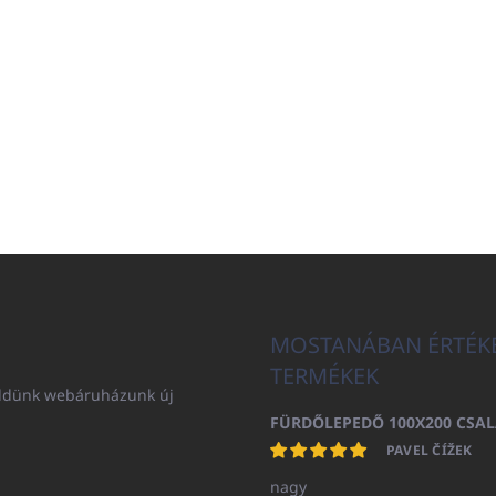
MOSTANÁBAN ÉRTÉK
TERMÉKEK
küldünk webáruházunk új
PAVEL ČÍŽEK
nagy