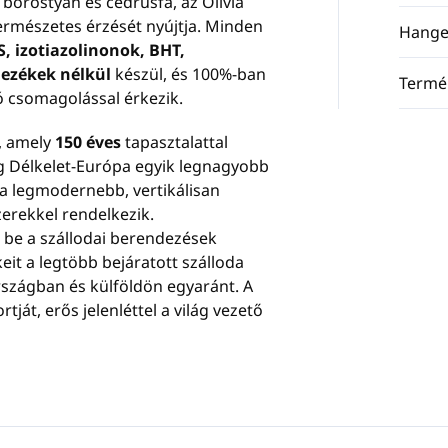
 borostyán és cédrusfa, az Olivia
természetes érzését nyújtja. Minden
Hange
, izotiazolinonok, BHT,
ínezékek nélkül
készül, és 100%-ban
Termé
ó csomagolással érkezik.
, amely
150 éves
tapasztalattal
ég Délkelet-Európa egyik legnagyobb
a legmodernebb, vertikálisan
zerekkel rendelkezik.
 be a szállodai berendezések
it a legtöbb bejáratott szálloda
zágban és külföldön egyaránt. A
ját, erős jelenléttel a világ vezető