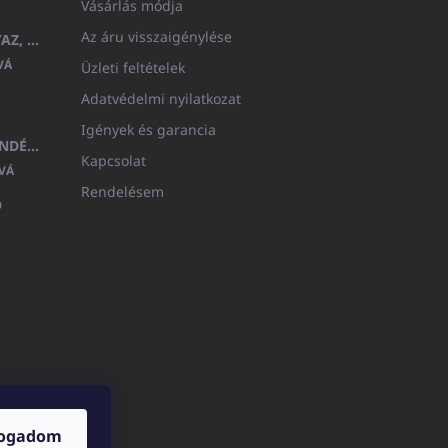
Vásárlás módja
Az áru visszaigénylése
GYERMEK FÜRDŐKÖPENY BEYAZ, FROTE FEHÉR KAPUCNIVAL (400GR)
VÁ
Üzleti feltételek
Adatvédelmi nyilatkozat
Igények és garancia
MEDITERAN KOZMETIKAI AJÁNDÉKKÉSZLET
Kapcsolat
VÁ
Rendelésem

fogadom
ICATOshop.de