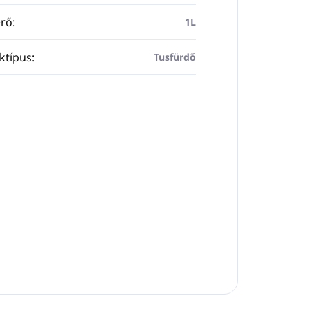
rő
:
1L
ktípus
:
Tusfürdő