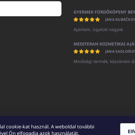
JANA KUBÁČKO
Ajánlom, izgatott vagyok
JANA SADLOŇO
Minőségi termék, köszönöm 
al cookie-kat használ. A weboldal további
El
vel Ön elfogadja azok használatát.
UNICATOshop.cz
UNICATO.at
UNICATO.hu
UNICATOshop.pl
UN