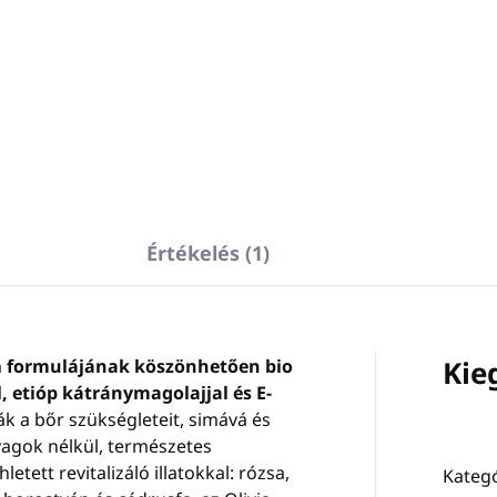
Értékelés (1)
Kie
m
formulájának köszönhetően bio
l, etióp kátránymagolajjal és E-
 a bőr szükségleteit, simává és
nyagok nélkül, természetes
letett revitalizáló illatokkal: rózsa,
Kategó