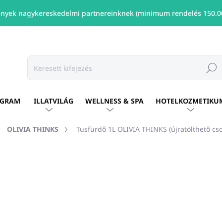
nyek nagykereskedelmi partnereinknek (minimum rendelés 150.00
Keresé
OGRAM
ILLATVILÁG
WELLNESS & SPA
HOTELKOZMETIKU
OLIVIA THINKS
Tusfürdő 1L OLIVIA THINKS (újratölthető cs
ÁRKA:
OLIVIA THINKS
Ft5 529
/ db
Ft4 495 ÁFA nélkül
Egységár:
JELENLEG NEM ELÉRHET