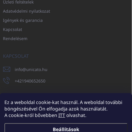
Üzleti feltételek
Adatvédelmi nyilatkozat
Igények és garancia
Kapcsolat
Rendelésem
KAPCSOLAT
info
@
unicato.hu
+421940652650
Ez a weboldal cookie-kat használ. A weboldal további
böngészésével Ön elfogadja azok használatát.
UNICATO.sk
UNICATOshop.cz
UNICATO.at
UNICATO.hu
A cookie-król bővebben
ITT
olvashat.
UNICATOshop.pl
UNICATOshop.de
Beállítások