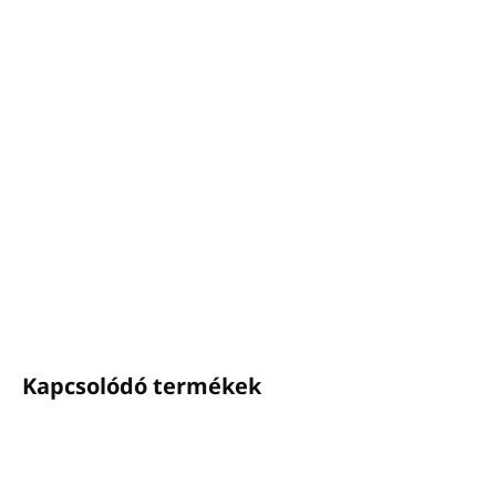
−
+
Hozzáadás a kosárhoz
Utántöltő professzionális
BIG SPACE diffúzorokhoz -
EMOZIONI
Illat: Jázmin, írisz, friss citrusfélék
Kiszerelés: 500ml
RÉSZLETES INFORMÁCIÓ
KÉRDÉS
NYOMON KÖVETÉS
Kapcsolódó termékek