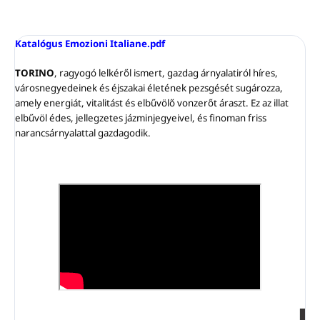
használható
porlasztására
Tartálykapacitás:
5-10 ml
Nagyon takarékos
: egy
Beépített lítium akkumulátor
500 ml-es
BIG SPACE
Katalógus Emozioni Italiane.pdf
Szín:
ezüst
EMOZIONI
Lefedettség akár 50 m2
TORINO
utántöltő
, ragyogó lelkéről ismert, gazdag árnyalatiról híres,
körülbelül
6-12
Anyag: alumínium, műanyag
városnegyedeinek és éjszakai életének pezsgését sugározza,
hónapig
is elegendő
amely energiát, vitalitást és elbűvölő vonzerőt áraszt. Ez az illat
Lefedettség 100 m2-ig
elbűvöl édes, jellegzetes jázminjegyeivel, és finoman friss
Tápellátás:
közvetlenül
EU-s
narancsárnyalattal gazdagodik.
típusú konnektorba
csatlakoztatható -
nem igényel
elemeket
SMART
vezérlés:
működtethető
Bluetooth
alkalmazással vagy
érintőgommbbal