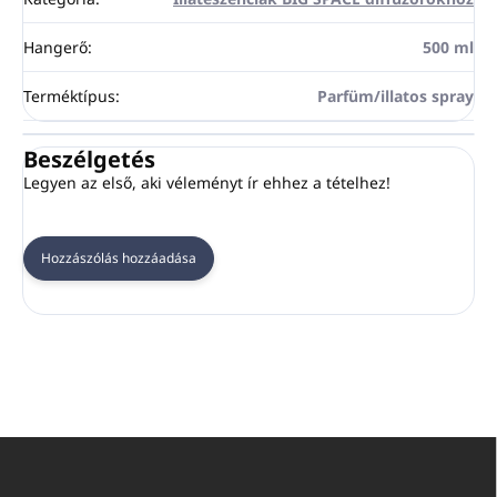
Hangerő
:
500 ml
Terméktípus
:
Parfüm/illatos spray
Beszélgetés
Legyen az első, aki véleményt ír ehhez a tételhez!
Hozzászólás hozzáadása
L
á
b