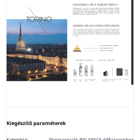
Kiegészítő paraméterek
Kategória
:
Illateszenciák BIG SPACE diffúzorokhoz