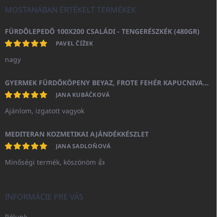
MOSTANÁBAN ÉRTÉKELT TERMÉKEK
FÜRDŐLEPEDŐ 100X200 CSALÁDI - TENGERÉSZKÉK (480GR)
PAVEL ČÍŽEK
nagy
GYERMEK FÜRDŐKÖPENY BEYAZ, FROTE FEHÉR KAPUCNIVAL (400GR)
JANA KUBÁČKOVÁ
Ajánlom, izgatott vagyok
MEDITERAN KOZMETIKAI AJÁNDÉKKÉSZLET
JANA SADLOŇOVÁ
Minőségi termék, köszönöm 👍
INFORMÁCIE PRE VÁS
Rólunk