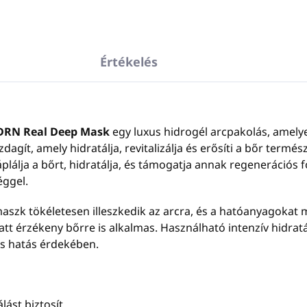
Értékelés
PDRN Real Deep Mask
egy luxus hidrogél arcpakolás, amelye
dagít, amely hidratálja, revitalizálja és erősíti a bőr term
áplálja a bőrt, hidratálja, és támogatja annak regenerációs 
éggel.
szk tökéletesen illeszkedik az arcra, és a hatóanyagokat m
att érzékeny bőrre is alkalmas. Használható intenzív hidra
is hatás érdekében.
lást biztosít