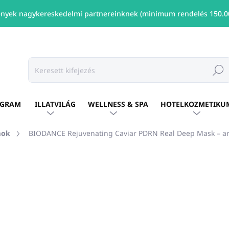
nyek nagykereskedelmi partnereinknek (minimum rendelés 150.00
Keresé
OGRAM
ILLATVILÁG
WELLNESS & SPA
HOTELKOZMETIKU
mok
BIODANCE Rejuvenating Caviar PDRN Real Deep Mask – arc
shez
MÁRKA:
BIODANCE
Ft2 260
/ db
Ft1 837 ÁFA nélkül