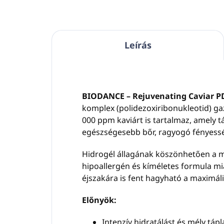
Leírás
BIODANCE – Rejuvenating Caviar 
komplex (polidezoxiribonukleotid) gaz
000 ppm kaviárt is tartalmaz, amely t
egészségesebb bőr, ragyogó fényess
Hidrogél állagának köszönhetően a ma
hipoallergén és kíméletes formula mi
éjszakára is fent hagyható a maximál
Előnyök:
Intenzív hidratálást és mély táplá