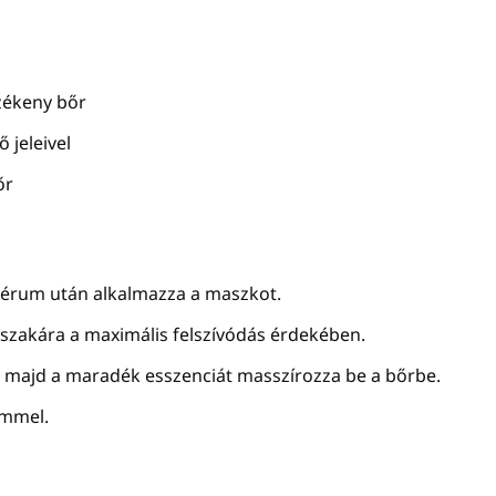
zékeny bőr
 jeleivel
őr
 szérum után alkalmazza a maszkot.
éjszakára a maximális felszívódás érdekében.
, majd a maradék esszenciát masszírozza be a bőrbe.
émmel.