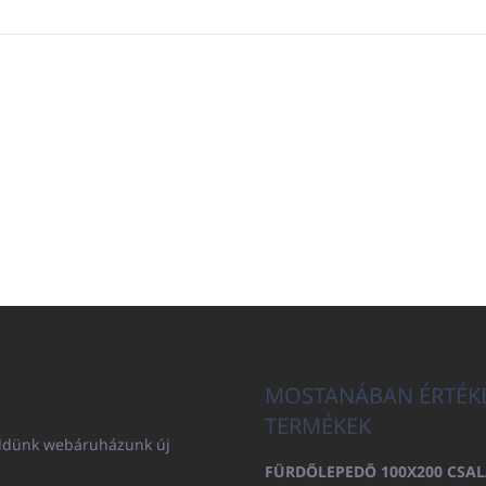
MOSTANÁBAN ÉRTÉK
TERMÉKEK
küldünk webáruházunk új