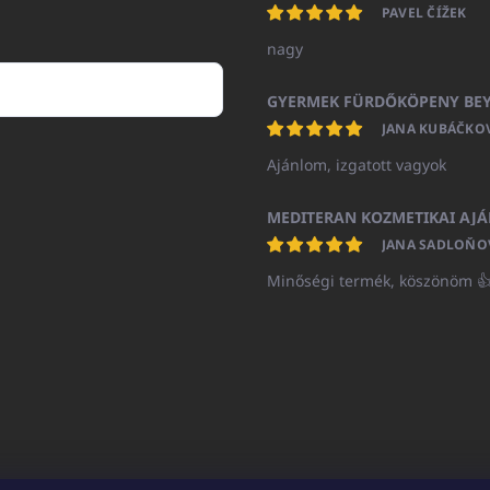
PAVEL ČÍŽEK
nagy
JANA KUBÁČKO
Ajánlom, izgatott vagyok
JANA SADLOŇO
Minőségi termék, köszönöm 