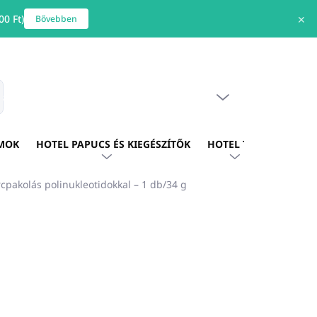
0 Ft)
✕
Bővebben
ÜRES KOSÁR
s
KOSÁR
MOK
HOTEL PAPUCS ÉS KIEGÉSZÍTŐK
HOTEL TEXTIL
HOTE
pakolás polinukleotidokkal – 1 db/34 g