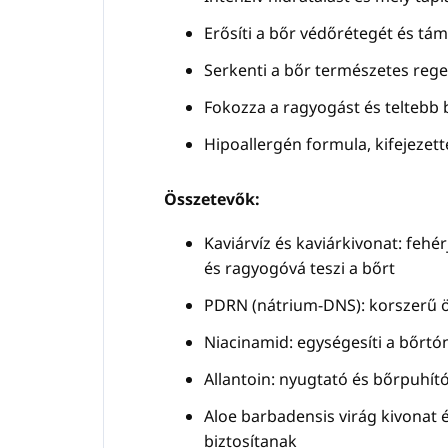
Erősíti a bőr védőrétegét és tá
Serkenti a bőr természetes rege
Fokozza a ragyogást és teltebb b
Hipoallergén formula, kifejezet
Összetevők:
Kaviárvíz és kaviárkivonat: feh
és ragyogóvá teszi a bőrt
PDRN (nátrium-DNS): korszerű ös
Niacinamid: egységesíti a bőrtón
Allantoin: nyugtató és bőrpuhító
Aloe barbadensis virág kivonat 
biztosítanak