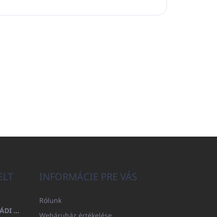
ELT
INFORMÁCIE PRE VÁS
Rólunk
FÜRDŐLEPEDŐ 100X200 CSALÁDI - TENGERÉSZKÉK (480GR)
Webáruház értékelése