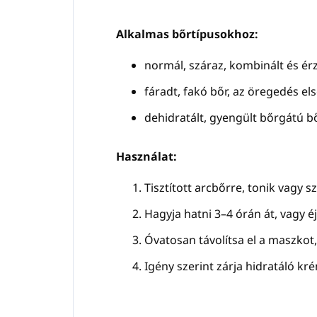
Alkalmas bőrtípusokhoz:
normál, száraz, kombinált és ér
fáradt, fakó bőr, az öregedés első
dehidratált, gyengült bőrgátú b
Használat:
Tisztított arcbőrre, tonik vagy
Hagyja hatni 3–4 órán át, vagy 
Óvatosan távolítsa el a maszkot
Igény szerint zárja hidratáló kr