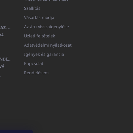
Szállítás
Vásárlás módja
Az áru visszaigénylése
GYERMEK FÜRDŐKÖPENY BEYAZ, FROTE FEHÉR KAPUCNIVAL (400GR)
VÁ
Üzleti feltételek
Adatvédelmi nyilatkozat
Igények és garancia
MEDITERAN KOZMETIKAI AJÁNDÉKKÉSZLET
Kapcsolat
VÁ
Rendelésem
