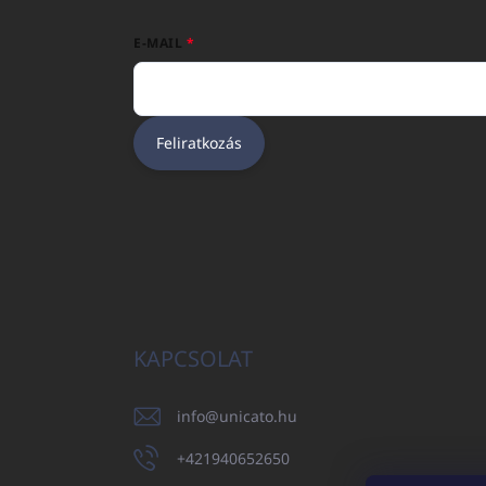
E-MAIL
Feliratkozás
KAPCSOLAT
info
@
unicato.hu
+421940652650