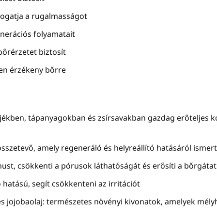
mogatja a rugalmasságot
nerációs folyamatait
őrérzetet biztosít
ten érzékeny bőrre
érjékben, tápanyagokban és zsírsavakban gazdag erőteljes k
szetevő, amely regeneráló és helyreállító hatásáról ismert
ust, csökkenti a pórusok láthatóságát és erősíti a bőrgátat
 hatású, segít csökkenteni az irritációt
és jojobaolaj: természetes növényi kivonatok, amelyek mély