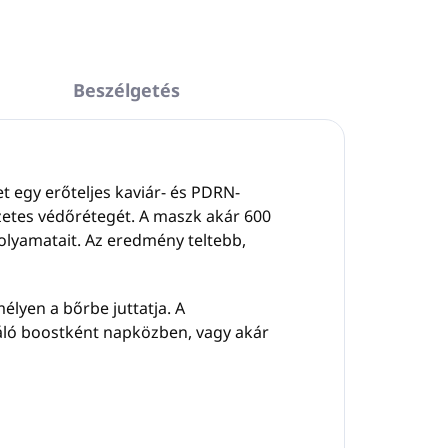
Beszélgetés
t egy erőteljes kaviár- és PDRN-
észetes védőrétegét. A maszk akár 600
folyamatait. Az eredmény teltebb,
élyen a bőrbe juttatja. A
táló boostként napközben, vagy akár