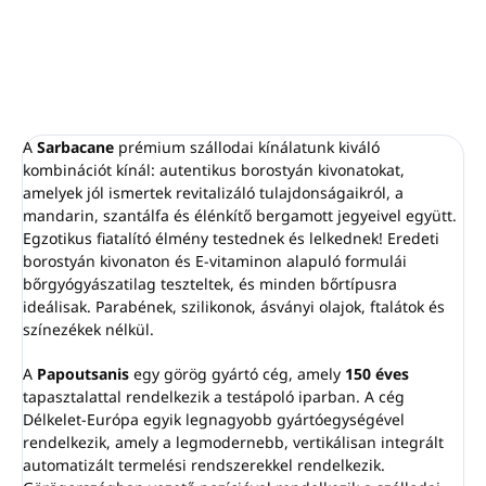
Borostyán, bergamott,
szantálfa, mandarin
kivonatok.
Csodálatos gazdag illat.
Bőrgyógyászatilag
tesztelt.
A
Sarbacane
prémium szállodai kínálatunk kiváló
Parabén-, szilikon-,
kombinációt kínál: autentikus borostyán kivonatokat,
amelyek jól ismertek revitalizáló tulajdonságaikról, a
ásványi olaj-, ftalát- és
mandarin, szantálfa és élénkítő bergamott jegyeivel együtt.
színezékmentes.
Egzotikus fiatalító élmény testednek és lelkednek! Eredeti
Made in
Greece
.
borostyán kivonaton és E-vitaminon alapuló formulái
bőrgyógyászatilag teszteltek, és minden bőrtípusra
ideálisak. Parabének, szilikonok, ásványi olajok, ftalátok és
színezékek nélkül.
A
Papoutsanis
egy görög gyártó cég, amely
150 éves
tapasztalattal rendelkezik a testápoló iparban. A cég
Délkelet-Európa egyik legnagyobb gyártóegységével
rendelkezik, amely a legmodernebb, vertikálisan integrált
automatizált termelési rendszerekkel rendelkezik.