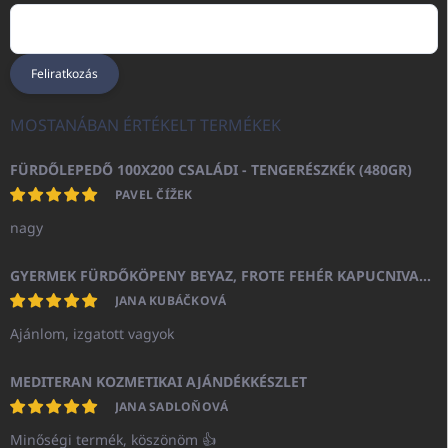
Feliratkozás
MOSTANÁBAN ÉRTÉKELT TERMÉKEK
FÜRDŐLEPEDŐ 100X200 CSALÁDI - TENGERÉSZKÉK (480GR)
PAVEL ČÍŽEK
nagy
GYERMEK FÜRDŐKÖPENY BEYAZ, FROTE FEHÉR KAPUCNIVAL (400GR)
JANA KUBÁČKOVÁ
Ajánlom, izgatott vagyok
MEDITERAN KOZMETIKAI AJÁNDÉKKÉSZLET
JANA SADLOŇOVÁ
Minőségi termék, köszönöm 👍