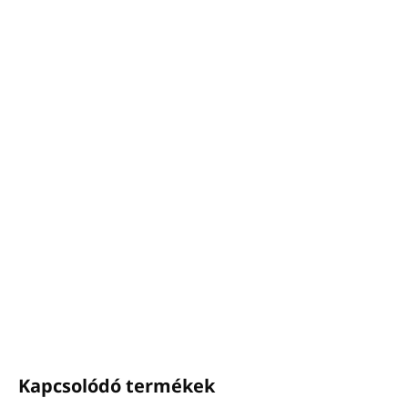
−
+
Hozzáadás a kosárhoz
Űrtartalom:
1L
Kivonatok borostyánból, bergamottból,
szantálfából, mandarinból.
Csodálatos gazdag illat.
Bőrgyógyászatilag tesztelt.
Parabének, szilikonok, ásványi olajok, ftalátok és
színezékek nélkül.
Görögországban
készült.
RÉSZLETES INFORMÁCIÓ
KÉRDÉS
NYOMON KÖVETÉS
Kapcsolódó termékek