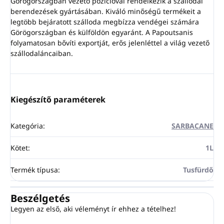
Görögországban vezető pozícióval rendelkezik a szállodai
berendezések gyártásában. Kiváló minőségű termékeit a
legtöbb bejáratott szálloda megbízza vendégei számára
Görögországban és külföldön egyaránt. A Papoutsanis
folyamatosan bővíti exportját, erős jelenléttel a világ vezető
szállodaláncaiban.
Kiegészítő paraméterek
Kategória
:
SARBACANE
Kötet
:
1L
Termék típusa
:
Tusfürdő
Beszélgetés
Legyen az első, aki véleményt ír ehhez a tételhez!